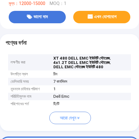
মূল্য：12000-15000
MOQ：1
ভালো দাম
এখন যোগাযোগ
পণ্যের বর্ণনা
,
XT 480 DELL EMC ইউনিটি স্টোরেজ
লক্ষণীয় করা
,
4x1.2T DELL EMC ইউনিটি স্টোরেজ
DELL EMC স্টোরেজ ইউনিটি 480
উৎপত্তি স্থল
চীন
ডেলিভারি সময়
7 কার্যদিবস
ন্যূনতম চাহিদার পরিমাণ
1
পরিচিতিমুলক নাম
Dell Emc
পরিশোধের শর্ত
টি/টি
আরো দেখুন