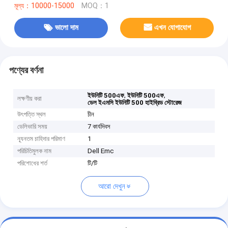
মূল্য：10000-15000
MOQ：1
ভালো দাম
এখন যোগাযোগ
পণ্যের বর্ণনা
,
,
ইউনিটি 500এফ
ইউনিটি 500এফ
লক্ষণীয় করা
ডেল ইএমসি ইউনিটি 500 হাইব্রিড স্টোরেজ
উৎপত্তি স্থল
চীন
ডেলিভারি সময়
7 কার্যদিবস
ন্যূনতম চাহিদার পরিমাণ
1
পরিচিতিমুলক নাম
Dell Emc
পরিশোধের শর্ত
টি/টি
আরো দেখুন