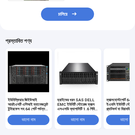
চালিয়ে
প্রস্তাবিত পণ্য
ইউনিস্ফিয়ার জিইউআই
ড্রাইভের ধরন SAS DELL
ম্যাক্সহোস্টপোর্ট 64 পোর
আরইএসটি এপিআই ম্যানেজমেন্ট
EMC ইউনিটি স্টোরেজ ম্যাক্স
ইএমসি ইউনিটি স্টোরে
ইন্টারফেস সহ 64 পোর্ট পর্যন্ত
এসএসডি ক্যাপাসিটি 1.6 পিবি
প্ল্যাটফর্ম যা বিরামবিহ
ইএমসি ইউনিটি এক্সটি 380
ম্যাক্সহোস্টপোর্ট 64 পোর্ট পর্যন্ত
এবং বিরামবিহীন ডেটা অ্
স্টোরেজ সিস্টেম ডেটা
স্কেলযোগ্য স্টোরেজ অবকাঠামো
জন্য ব্যর্থতার প্রস্তাব 
ভালো দাম
ভালো দাম
ভালো দাম
ম্যানেজমেন্ট সরবরাহ করে