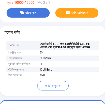
মূল্য：10000-15000
MOQ：1
ভালো দাম
এখন যোগাযোগ
পণ্যের বর্ণনা
,
,
ডেল ইউনিটি 400
ডেল ইএমসি ইউনিটি 400এফ
লক্ষণীয় করা
ডেল ইএমসি ইউনিটি 400 হাইব্রিড ফ্ল্যাশ স্টোরেজ
উৎপত্তি স্থল
চীন
ডেলিভারি সময়
7 কার্যদিবস
ন্যূনতম চাহিদার পরিমাণ
1
পরিচিতিমুলক নাম
Dell Emc
পরিশোধের শর্ত
টি/টি
আরো দেখুন