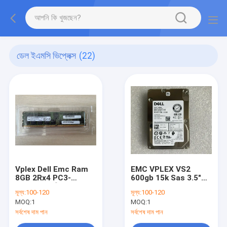
ডেল ইএমসি ভিপ্লেক্স
(22)
Vplex Dell Emc Ram
EMC VPLEX VS2
8GB 2Rx4 PC3-
600gb 15k Sas 3.5"
10600R মেমরি 100-582-
9F0N66
মূল্য:
100-120
মূল্য:
100-120
479
MOQ:
1
MOQ:
1
সর্বশেষ দাম পান
সর্বশেষ দাম পান