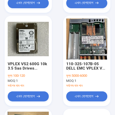
এখন যোগাযোগ
এখন যোগাযোগ
VPLEX VS2 600G 10k
110-325-107B-05
3.5 Sas Drives
DELL EMC VPLEX VS
9P0N66
স্টোরেজ প্রসেসর 2.4GHz
মূল্য:
100-120
মূল্য:
5000-6000
6C 85w no / Mem
MOQ:
1
MOQ:
1
VPLEX DELL VS6
সর্বশেষ দাম পান
সর্বশেষ দাম পান
এখন যোগাযোগ
এখন যোগাযোগ