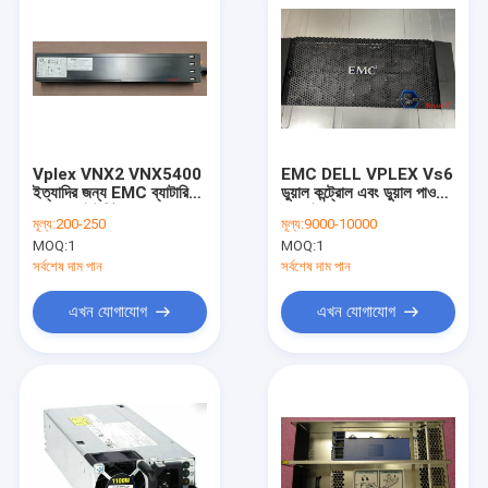
Vplex VNX2 VNX5400
EMC DELL VPLEX Vs6
ইত্যাদির জন্য EMC ব্যাটারি
ডুয়াল কন্ট্রোল এবং ডুয়াল পাওয়ার
ব্যাকআপ ইউনিট 078-000-
সাপ্লাই
মূল্য:
200-250
মূল্য:
9000-10000
123
MOQ:
1
MOQ:
1
সর্বশেষ দাম পান
সর্বশেষ দাম পান
এখন যোগাযোগ
এখন যোগাযোগ
বাড়ি
পণ্য
আমাদের সম্পর্কে