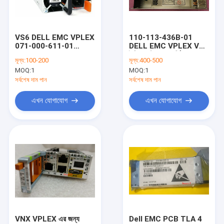
কারখানা ভ্রমণ
মান নিয়ন্ত্রণ
VS6 DELL EMC VPLEX
110-113-436B-01
071-000-611-01
DELL EMC VPLEX VS2
যোগাযোগ করুন
AcBel SGA005 1100W
ইঞ্জিন কন্ট্রোলার সার্ভিস প্রসেসর
মূল্য:
100-200
মূল্য:
400-500
সুইচিং পাওয়ার সাপ্লাই
MOQ:
1
MOQ:
1
উদ্ধৃতির জন্য আবেদন
সর্বশেষ দাম পান
সর্বশেষ দাম পান
এখন যোগাযোগ
এখন যোগাযোগ
ডেল ইএমসি ইউনিটি স্টোরেজ
ডেল ইএমসি ভিএনএক্স স্টোরেজ
DELL EMC ডেটা ডোমেন
ডেল ইএমসি পাওয়ারস্টোর
ডেল ইএমসি আইসিলন
VNX VPLEX এর জন্য
Dell EMC PCB TLA 4