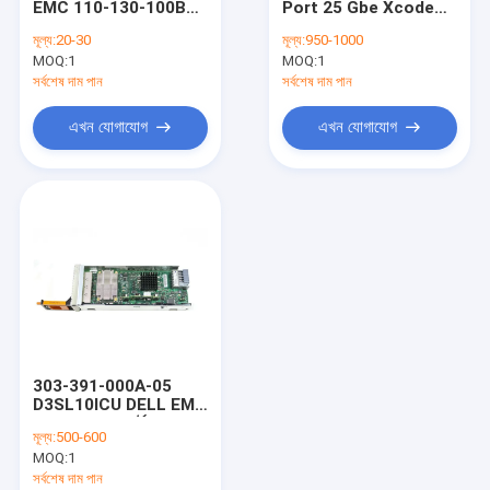
EMC 110-130-100B
Port 25 Gbe Xcode
DELL EMC Vmax
REV B11 B MGMT
Slic 313-198-000B-04
মূল্য:
20-30
মূল্য:
950-1000
ম্যানেজমেন্ট মডিউল SLIC
D4SL10IO4PTU
MOQ:
ইএমসি সিমেট্রিক্স ডিএমএক্স
1
MOQ:
1
সর্বশেষ দাম পান
সর্বশেষ দাম পান
ডেল ইএমসি ভিপ্লেক্স
এখন যোগাযোগ
এখন যোগাযোগ
ডেল ইএমসি এক্সট্রিমিও
EMC Clariion CX
ডেল ইএমসি আভামার
NETAPP FAS
আইবিএম সার্ভার
303-391-000A-05
হুয়াওয়ে সার্ভার স্টোরেজ
D3SL10ICU DELL EMC
UNITY 2X4 পোর্ট
মূল্য:
500-600
10GBASE-T ISCSI IO
ডেল স্টোরেজ
MOQ:
1
UPG
সর্বশেষ দাম পান