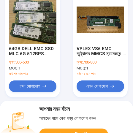
64GB DELL EMC SSD
VPLEX VS6 EMC
MLC 6G 512BPS
কন্ট্রোলার MMCS ম্যানেজমেন্ট
118000106
মডিউল W/ 4GB RAM
মূল্য:
500-600
মূল্য:
700-800
128GB MLC SSD 100-
MOQ:
1
MOQ:
1
564-195-04
সর্বশেষ দাম পান
সর্বশেষ দাম পান
এখন যোগাযোগ
এখন যোগাযোগ
আপনার সময় বাঁচান
আমাদের সাথে সেরা পণ্য যোগাযোগ করুন।