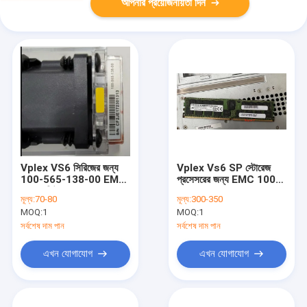
আপনার প্রয়োজনীয়তা দিন
Vplex VS6 সিরিজের জন্য
Vplex Vs6 SP স্টোরেজ
100-565-138-00 EMC
প্রসেসরের জন্য EMC 100-
ফ্যান মডিউল
564-193-00 16GB
মূল্য:
70-80
মূল্য:
300-350
DDR4-2133 সার্ভার
MOQ:
1
MOQ:
1
ডিআইএমএম
সর্বশেষ দাম পান
সর্বশেষ দাম পান
এখন যোগাযোগ
এখন যোগাযোগ