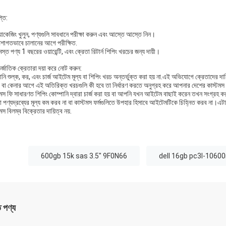
্তি:
যাকেজিং খুলুন, পণ্যগুলি সাবধানে পরীক্ষা করুন এবং আস্তে আস্তে নিন।
েশাগতভাবে চালানের আগে পরীক্ষিত.
স্ত পণ্য 1 বছরের ওয়ারেন্টি, এবং ক্রেতা রিটার্ন শিপিং খরচের জন্য দায়ী।
্জাতিক ক্রেতারা দয়া করে নোট করুন:
ি শুল্ক, কর, এবং চার্জ আইটেম মূল্য বা শিপিং খরচ অন্তর্ভুক্ত করা হয় না.এই অভিযোগে ক্রেতাদের দায়
ং বা কেনার আগে এই অতিরিক্ত খরচগুলি কী হবে তা নির্ধারণ করতে অনুগ্রহ করে আপনার দেশের কাস্টমস
টমস ফি সাধারণত শিপিং কোম্পানি দ্বারা চার্জ করা হয় বা আপনি যখন আইটেম বাছাই করেন তখন সংগ্রহ করা
 পণ্যদ্রব্যের মূল্য কম করব না বা কাস্টমস ফর্মগুলিতে উপহার হিসাবে আইটেমটিকে চিহ্নিত করব না।এট
মস বিলম্ব বিক্রেতার দায়িত্ব নয়.
:
600gb 15k sas 3.5" 9F0N66
dell 16gb pc3l-10600
ত পণ্য