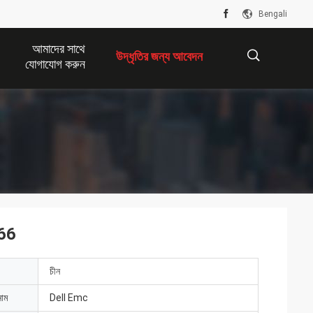
Bengali
আমাদের সাথে
উদ্ধৃতির জন্য আবেদন
যোগাযোগ করুন
描
述
66
চীন
নাম
Dell Emc