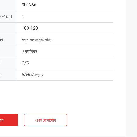
9F0N66
ার পরিমাণ
1
100-120
রণ
শক্ত কাগজ প্যাকেজিং
7 কার্যদিবস
টি/টি
া
5/পিসি/সপ্তাহ
াম
এখন যোগাযোগ