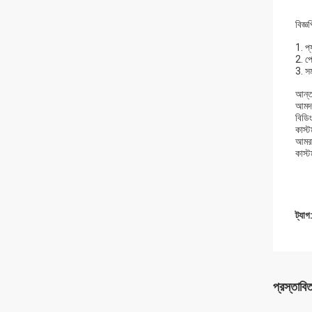
বিজ্ঞপ
1. প্
2. প
3. সম
আন্তর
আমদান
বিডি
কাস্
আমরা
কাস্ট
ট্যাগ
প্রস্তাবি