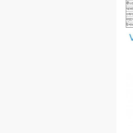
কীওয়
আকা
ওজন
প্যা
উপাদ