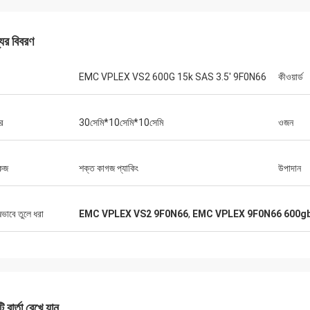
যের বিবরণ
EMC VPLEX VS2 600G 15k SAS 3.5' 9F0N66
কীওয়ার্ড
র
30সেমি*10সেমি*10সেমি
ওজন
কেজ
শক্ত কাগজ প্যাকিং
উপাদান
ষভাবে তুলে ধরা
EMC VPLEX VS2 9F0N66
,
EMC VPLEX 9F0N66 600gb 
 বার্তা রেখে যান