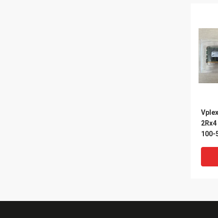
Vple
2Rx4 
100-