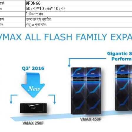
ার্ড
9F0N66
র
50 সেমি*10 সেমি* 10 সেমি
1 কিলোগ্রাম
কেজ
শক্ত কাগজ প্যাকিং
ান
ধাতু ও প্লাস্টিক