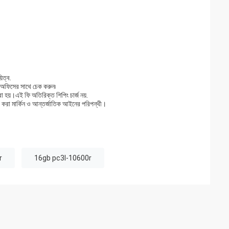
িত্ব.
 অফিসের সাথে চেক করুন৷
 হয়।এই ফি অতিরিক্ত শিপিং চার্জ নয়.
া করা মার্কিন ও আন্তর্জাতিক আইনের পরিপন্থী।
r
16gb pc3l-10600r