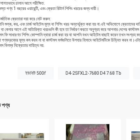
েশাগতভাবে চালান আগে পরীক্ষিত.
স্ত পণ্য 1 বছরের ওয়ারেন্টি, এবং ক্রেতা রিটার্ন শিপিং খরচের জন্য দায়ী।
্জাতিক ক্রেতারা দয়া করে নোট করুন:
ি শুল্ক, কর, এবং চার্জ আইটেম মূল্য বা শিপিং খরচ অন্তর্ভুক্ত করা হয় না.এই অভিযোগে ক্রেতাদের দায়
ং বা কেনার আগে এই অতিরিক্ত খরচগুলি কী হবে তা নির্ধারণ করতে অনুগ্রহ করে আপনার দেশের কাস্টমস
টমস ফি সাধারণত শিপিং কোম্পানি দ্বারা চার্জ করা হয় বা আপনি যখন আইটেম বাছাই করেন তখন সংগ্রহ করা
 পণ্যদ্রব্যের মূল্য কম করব না বা কাস্টমস ফর্মগুলিতে উপহার হিসাবে আইটেমটিকে চিহ্নিত করব না।এট
মস বিলম্ব বিক্রেতার দায়িত্ব নয়.
:
ইউনিটি 500f
D4-2SFXL2-7680 D4 7.68 Tb
ত পণ্য