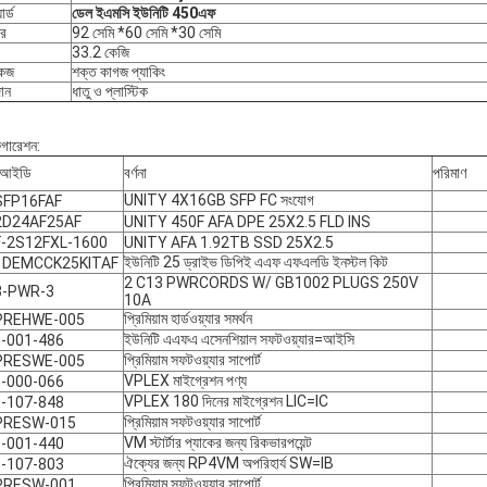
ার্ড
ডেল ইএমসি ইউনিটি 450এফ
র
92 সেমি *60 সেমি *30 সেমি
33.2 কেজি
কেজ
শক্ত কাগজ প্যাকিং
ান
ধাতু ও প্লাস্টিক
গারেশন:
য আইডি
বর্ণনা
পরিমাণ
UNITY 4X16GB SFP FC সংযোগ
SFP16FAF
2D24AF25AF
UNITY 450F AFA DPE 25X2.5 FLD INS
-2S12FXL-1600
UNITY AFA 1.92TB SSD 25X2.5
ইউনিটি 25 ড্রাইভ ডিপিই এএফ এফএলডি ইনস্টল কিট
1DEMCCK25KITAF
2 C13 PWRCORDS W/ GB1002 PLUGS 250V
3-PWR-3
10A
প্রিমিয়াম হার্ডওয়্যার সমর্থন
PREHWE-005
ইউনিটি এএফএ এসেনশিয়াল সফটওয়্যার=আইসি
-001-486
প্রিমিয়াম সফটওয়্যার সাপোর্ট
PRESWE-005
VPLEX মাইগ্রেশন পণ্য
-000-066
VPLEX 180 দিনের মাইগ্রেশন LIC=IC
-107-848
প্রিমিয়াম সফটওয়্যার সাপোর্ট
PRESW-015
VM স্টার্টার প্যাকের জন্য রিকভারপয়েন্ট
-001-440
ঐক্যের জন্য RP4VM অপরিহার্য SW=IB
-107-803
প্রিমিয়াম সফটওয়্যার সাপোর্ট
PRESW-001