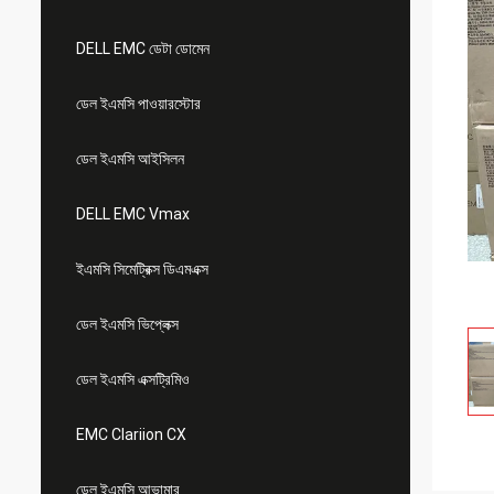
DELL EMC ডেটা ডোমেন
ডেল ইএমসি পাওয়ারস্টোর
ডেল ইএমসি আইসিলন
DELL EMC Vmax
ইএমসি সিমেট্রিক্স ডিএমএক্স
ডেল ইএমসি ভিপ্লেক্স
ডেল ইএমসি এক্সট্রিমিও
EMC Clariion CX
ডেল ইএমসি আভামার