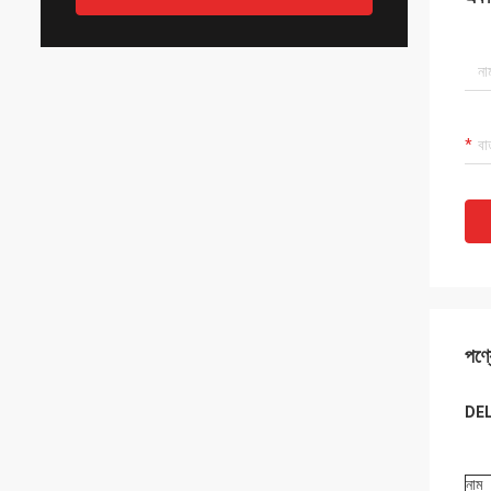
পণ্য
DEL
নাম