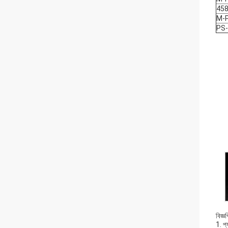
458
M-
PS
বিজ্ঞপ
1. প্