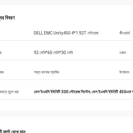
যের বিবরণ
DELL EMC Unity450 4*1.92T স্টোরেজ
কীওয়ার্ড
র
92 সেমি*60 সেমি*30 সেমি
ওজন
কেজ
শক্ত কাগজ প্যাকিং
উপাদান
ষভাবে তুলে ধরা
ডেল ইএমসি ইউনিটি 300 স্টোরেজ সিস্টেম
,
ডেল ইএমসি ইউনিটি 450এফ অল
 বার্তা রেখে যান