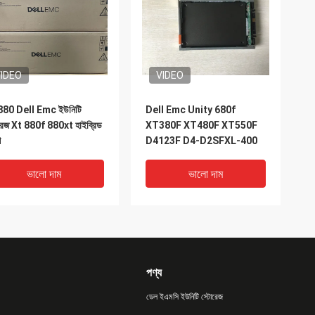
IDEO
VIDEO
80 Dell Emc ইউনিটি
Dell Emc Unity 680f
রেজ Xt 880f 880xt হাইব্রিড
XT380F XT480F XT550F
শ
D4123F D4-D2SFXL-400
ভালো দাম
ভালো দাম
পণ্য
ডেল ইএমসি ইউনিটি স্টোরেজ