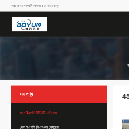
সেরা মানের পণ্যগুলি আপনার চয়ন করার জন্য
ব
সব পণ্য
45
ডেল ইএমসি ইউনিটি স্টোরেজ
ডেল ইএমসি ভিএনএক্স স্টোরেজ