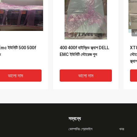
V
Emc ইউনিটি 500 500f
400 400f হাইব্রিড ফ্ল্যাশ DELL
XT8
ড
EMC ইউনিটি স্টোরেজ পুল
স্টো
ফ্ল্যা
ভালো দাম
ভালো দাম
সম্বন্ধে
কোম্পানির প্রোফাইল
খবর