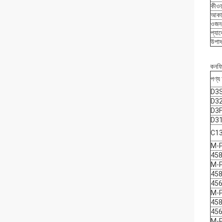
কীওয়
আকা
ওজন
প্যা
উপাদ
কনফি
পণ্
D3
D3
D3F
D3
C1
M-
458
M-
458
456
M-
458
456
M-