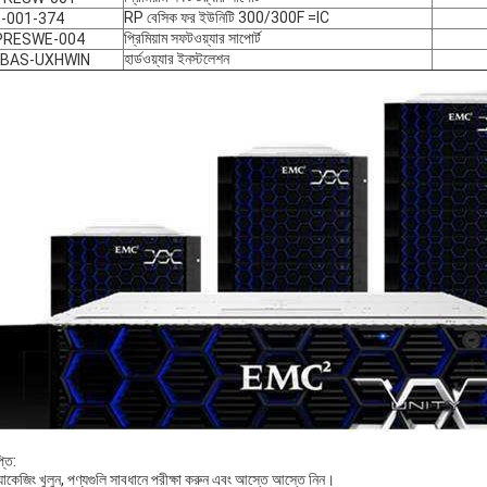
RP বেসিক ফর ইউনিটি 300/300F =IC
-001-374
প্রিমিয়াম সফটওয়্যার সাপোর্ট
PRESWE-004
হার্ডওয়্যার ইনস্টলেশন
-BAS-UXHWIN
্তি:
যাকেজিং খুলুন, পণ্যগুলি সাবধানে পরীক্ষা করুন এবং আস্তে আস্তে নিন।