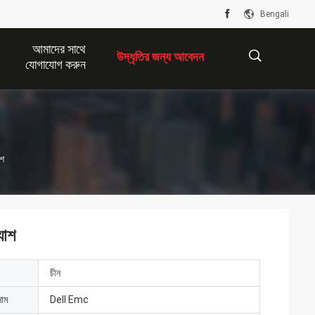
Bengali
আমাদের সাথে
উদ্ধৃতির জন্য আবেদন
যোগাযোগ করুন
描
াশ
述
যাশ
চীন
নাম
Dell Emc