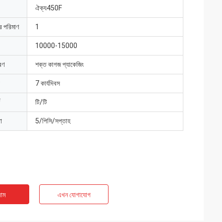
ঐক্য450F
ার পরিমাণ
1
10000-15000
রণ
শক্ত কাগজ প্যাকেজিং
7 কার্যদিবস
টি/টি
া
5/পিসি/সপ্তাহ
াম
এখন যোগাযোগ