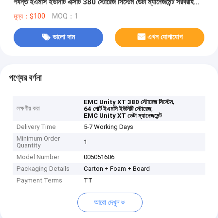
পর্যন্ত ইএমসি ইউনিটি এক্সটি 380 স্টোরেজ সিস্টেম ডেটা ম্যানেজমেন্ট সরবরাহ
করে
মূল্য：$100
MOQ：1
ভালো দাম
এখন যোগাযোগ
পণ্যের বর্ণনা
,
EMC Unity XT 380 স্টোরেজ সিস্টেম
লক্ষণীয় করা
,
64 পোর্ট ইএমসি ইউনিটি স্টোরেজ
EMC Unity XT ডেটা ম্যানেজমেন্ট
Delivery Time
5-7 Working Days
Minimum Order
1
Quantity
Model Number
005051606
Packaging Details
Carton + Foam + Board
Payment Terms
TT
আরো দেখুন