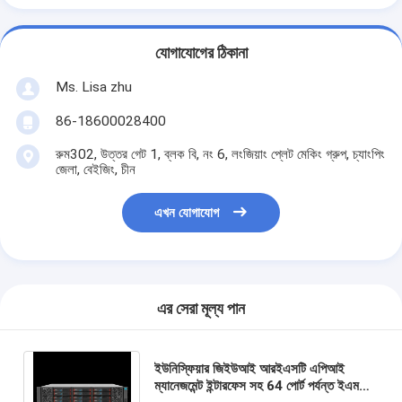
যোগাযোগের ঠিকানা
Ms. Lisa zhu
86-18600028400
রুম302, উত্তর গেট 1, ব্লক বি, নং 6, লংজিয়াং প্লেট মেকিং গ্রুপ, চ্যাংপিং
জেলা, বেইজিং, চীন
এখন যোগাযোগ
এর সেরা মূল্য পান
ইউনিস্ফিয়ার জিইউআই আরইএসটি এপিআই
ম্যানেজমেন্ট ইন্টারফেস সহ 64 পোর্ট পর্যন্ত ইএমসি