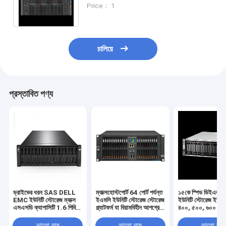
ইউনিটি এক্সটি 380 স্টোরেজ সিস্টেম ডেটা
Price： 1
ম্যানেজমেন্ট সরবরাহ করে
চালিয়ে
প্রস্তাবিত পণ্য
ড্রাইভের ধরন SAS DELL
ম্যাক্সহোস্টপোর্ট 64 পোর্ট পর্যন্ত
১৫কে স্পিড ডিইএল ই
EMC ইউনিটি স্টোরেজ ম্যাক্স
ইএমসি ইউনিটি স্টোরেজ স্টোরেজ
ইউনিটি স্টোরেজ ইউনি
এসএসডি ক্যাপাসিটি 1.6 পিবি
প্ল্যাটফর্ম যা বিরামবিহীন আপগ্রেড
৪০০, ৫০০, ৬০০ সিরি
ম্যাক্সহোস্টপোর্ট 64 পোর্ট পর্যন্ত
এবং বিরামবিহীন ডেটা অ্যাক্সেসের
সর্বোচ্চ এসএসডি ক্যাপ
স্কেলযোগ্য স্টোরেজ অবকাঠামো
জন্য ব্যর্থতার প্রস্তাব দেয়
পিবি ডেটা স্টোরেজের জ
ভালো দাম
ভালো দাম
ভালো দাম