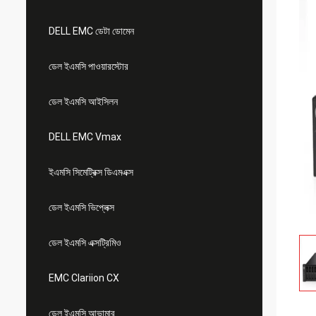
DELL EMC ডেটা ডোমেন
ডেল ইএমসি পাওয়ারস্টোর
ডেল ইএমসি আইসিলন
DELL EMC Vmax
ইএমসি সিমেট্রিক্স ডিএমএক্স
ডেল ইএমসি ভিপ্লেক্স
ডেল ইএমসি এক্সট্রিমিও
EMC Clariion CX
ডেল ইএমসি আভামার