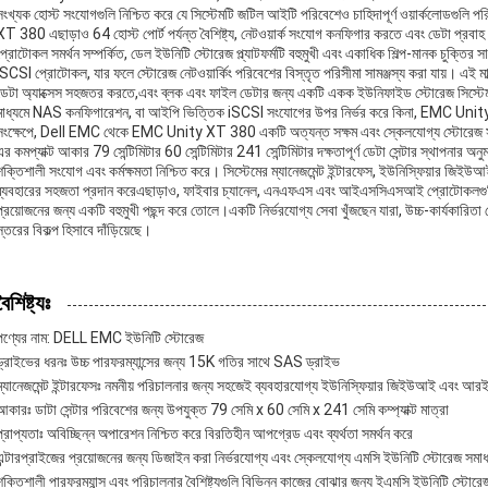
সংখ্যক হোস্ট সংযোগগুলি নিশ্চিত করে যে সিস্টেমটি জটিল আইটি পরিবেশেও চাহিদাপূর্ণ ওয়ার্কলোডগুল
XT 380 এছাড়াও 64 হোস্ট পোর্ট পর্যন্ত বৈশিষ্ট্য, নেটওয়ার্ক সংযোগ কনফিগার করতে এবং ডেটা প্রবাহ 
প্রোটোকল সমর্থন সম্পর্কিত, ডেল ইউনিটি স্টোরেজ প্ল্যাটফর্মটি বহুমুখী এবং একাধিক শিল্প-মানক চুক্তির 
iSCSI প্রোটোকল, যার ফলে স্টোরেজ নেটওয়ার্কিং পরিবেশের বিস্তৃত পরিসীমা সামঞ্জস্য করা যায়। এই 
ডেটা অ্যাক্সেস সহজতর করতে,এবং ব্লক এবং ফাইল ডেটার জন্য একটি একক ইউনিফাইড স্টোরেজ সিস্ট
মাধ্যমে NAS কনফিগারেশন, বা আইপি ভিত্তিক iSCSI সংযোগের উপর নির্ভর করে কিনা, EMC Unity 
সংক্ষেপে, Dell EMC থেকে EMC Unity XT 380 একটি অত্যন্ত সক্ষম এবং স্কেলযোগ্য স্টোরেজ সমাধা
এর কমপ্যাক্ট আকার 79 সেন্টিমিটার 60 সেন্টিমিটার 241 সেন্টিমিটার দক্ষতাপূর্ণ ডেটা সেন্টার স্থাপনার 
শক্তিশালী সংযোগ এবং কর্মক্ষমতা নিশ্চিত করে। সিস্টেমের ম্যানেজমেন্ট ইন্টারফেস, ইউনিস্ফিয়ার জি
ব্যবহারের সহজতা প্রদান করেএছাড়াও, ফাইবার চ্যানেল, এনএফএস এবং আইএসসিএসআই প্রোটোকলগুলির জন্য
প্রয়োজনের জন্য একটি বহুমুখী পছন্দ করে তোলে।একটি নির্ভরযোগ্য সেবা খুঁজছেন যারা, উচ্চ-কার্যক
স্তরের বিকল্প হিসাবে দাঁড়িয়েছে।
বৈশিষ্ট্যঃ
পণ্যের নাম: DELL EMC ইউনিটি স্টোরেজ
ড্রাইভের ধরনঃ উচ্চ পারফরম্যান্সের জন্য 15K গতির সাথে SAS ড্রাইভ
ম্যানেজমেন্ট ইন্টারফেসঃ নমনীয় পরিচালনার জন্য সহজেই ব্যবহারযোগ্য ইউনিস্ফিয়ার জিইউআই এবং 
আকারঃ ডাটা সেন্টার পরিবেশের জন্য উপযুক্ত 79 সেমি x 60 সেমি x 241 সেমি কম্প্যাক্ট মাত্রা
প্রাপ্যতাঃ অবিচ্ছিন্ন অপারেশন নিশ্চিত করে বিরতিহীন আপগ্রেড এবং ব্যর্থতা সমর্থন করে
এন্টারপ্রাইজের প্রয়োজনের জন্য ডিজাইন করা নির্ভরযোগ্য এবং স্কেলযোগ্য এমসি ইউনিটি স্টোরেজ সমা
শক্তিশালী পারফরম্যান্স এবং পরিচালনার বৈশিষ্ট্যগুলি বিভিন্ন কাজের বোঝার জন্য ইএমসি ইউনিটি স্টো