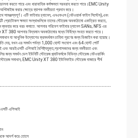
ি পরিচালনা করতে পারে এবং ধারাবাহিক কর্মক্ষমতা সরবরাহ করতে পারে।EMC Unity
অপ্টিমাইজ করার ক্ষেত্রে ব্যাপক নমনীয়তা প্রদান করে।
সাথে সামঞ্জস্যপূর্ণ। এটি ফাইবার চ্যানেল, এনএফএস (নেটওয়ার্ক ফাইল সিস্টেম),এবং
মাল্টি প্রোটোকল ক্ষমতা সংস্থাগুলিকে তাদের স্টোরেজ অবকাঠামো একত্রিত করতে,
েম ব্যবহার করে খরচ কমাতে. আপনার পরিবেশ ফাইবার চ্যানেল SANs, NFS এর
XT 380 আপনার বিদ্যমান অবকাঠামোর মধ্যে নির্বিঘ্নে সংহত করতে পারে।
ন যা আধুনিক উদ্যোগের ক্রমবর্ধমান চাহিদা পূরণের জন্য ডিজাইন করা হয়েছে।
অনুমতি দেয়, যখন এর সমর্থন পর্যন্ত 1,000 হোস্ট সংযোগ এবং 64 হোস্ট পোর্ট
ইউআই এবং আরইএসটি এপিআই বৈশিষ্ট্যযুক্ত,প্রশাসকদের জন্য নমনীয়তা এবং
 সমর্থন ডেল ইউনিটি স্টোরেজ প্ল্যাটফর্মকে বিভিন্ন স্টোরেজ নেটওয়ার্কিং
ারিতা স্টোরেজ সমাধান, EMC Unity XT 380 ইউনিফাইড স্টোরেজ বাজারে শীর্ষ
আরইএসটি এপিআই
ধান
রেজকে আদর্শ করে তোলে