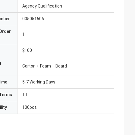
Agency Qualification
umber
005051606
Order
1
$100
g
Carton + Foam + Board
Time
5-7 Working Days
Terms
TT
lity
100pcs