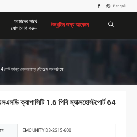
Bengali
আমাদের সাথে
উদ্ধৃতির জন্য আবেদন
যোগাযোগ করুন
描
 পোর্ট পর্যন্ত স্কেলযোগ্য স্টোরেজ অবকাঠামো
述
ডি ক্যাপাসিটি 1.6 পিবি ম্যাক্সহোস্টপোর্ট 64
নাম
EMC UNITY D3-2S15-600