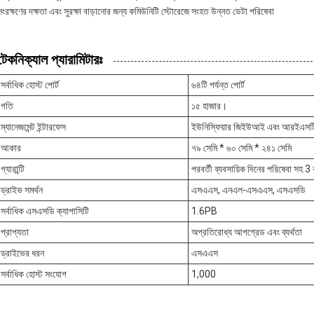
সংরক্ষণের দক্ষতা এবং সুরক্ষা বাড়ানোর জন্য কমিউনিটি স্টোরেজে সংহত উন্নত ডেটা পরিষেবা
টেকনিক্যাল প্যারামিটারঃ
সর্বাধিক হোস্ট পোর্ট
৬৪টি পর্যন্ত পোর্ট
গতি
১৫ হাজার।
ম্যানেজমেন্ট ইন্টারফেস
ইউনিস্ফিয়ার জিইউআই এবং আরইএস
আকার
৭৯ সেমি * ৬০ সেমি * ২৪১ সেমি
গ্যারান্টি
পরবর্তী ব্যবসায়িক দিনের পরিষেবা সহ 3
ড্রাইভ সমর্থন
এসএএস, এনএল-এসএএস, এসএসডি
সর্বাধিক এসএসডি ক্যাপাসিটি
1.6PB
প্রাপ্যতা
অপ্রতিরোধ্য আপগ্রেড এবং ব্যর্থতা
ড্রাইভের ধরন
এসএএস
সর্বাধিক হোস্ট সংযোগ
1,000