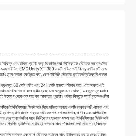
র বিভিন্ন এবং চাহিদা পূরণের জন্য ডিজাইন করা ইউনিফাইড স্টোরেজ সমাধানগুলির
তার জন্য পরিচিত, EMC Unity XT 380 একটি শক্তিশালী কিন্তু নমনীয় স্টোরেজ
র্ডওয়্যার ক্ষমতা একত্রিত করা, ডেল ইউনিটি স্টোরেজ প্ল্যাটফর্ম ব্যতিক্রমী দক্ষতা
সেমি প্রশস্ত, 60 সেমি গভীর এবং 241 সেমি উচ্চতা পরিমাপ করে।এই আকার এটি
রণযোগ্যতার সাথে আপস না করে স্থান ব্যবহারকে অনুকূল করে তোলে। এর তুলনামূলকভাবে
ছোট উদ্যোগ থেকে শুরু করে বড় আকারের প্রয়োগ পর্যন্ত বিস্তৃত অ্যাপ্লিকেশনগুলির
টেমটিকে ইউনিস্ফিয়ার জিইউআই দিয়ে সজ্জিত করেছে,একটি ব্যবহারকারী-বান্ধব এবং
 ব্যাপক ড্যাশবোর্ডের মাধ্যমে স্টোরেজ পরিবেশ কনফিগার, মনিটর এবং অপ্টিমাইজ
 ফ্রেমওয়ার্কগুলির সাথে নির্বিঘ্নে সংহতকরণ সক্ষম করা. ইউনিস্ফিয়ার জিইউআই
 এবং প্রোগ্রাম্যাটিকভাবে উভয়ই দক্ষতার সাথে পরিচালনা করা যেতে পারে,বিভিন্ন
যাপ্লিকেশনকে একযোগে স্টোরেজ অ্যারের সাথে ইন্টারঅ্যাক্ট করতে দেয়এই উচ্চ