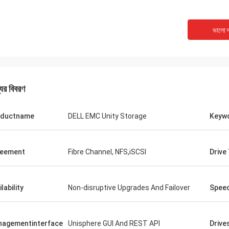
ভালো দ
যের বিবরণ
oductname
DELL EMC Unity Storage
Keyw
reement
Fibre Channel, NFS,iSCSI
Drive
lability
Non-disruptive Upgrades And Failover
Spee
agementinterface
Unisphere GUI And REST API
Drive