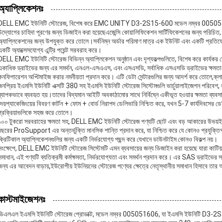
অ্যাপ্লিকেশনঃ
DELL EMC ইউনিটি স্টোরেজ, বিশেষ করে EMC UNITY D3-2S15-600 মডেল নম্বর 005051606,এটি
উদ্যোগের চাহিদা পূরণের জন্য ডিজাইন করা হয়েছেএজেন্সি কোয়ালিফিকেশন সার্টিফিকেশনের জন্য পরিচিত, এ
অ্যাপ্লিকেশনের জন্য উপযুক্ত করে তোলে।সর্বনিম্ন অর্ডার পরিমাণ মাত্র এক ইউনিট এবং একটি প্রতিযোগ
একটি অ্যাক্সেসযোগ্য এন্ট্রি পয়েন্ট সরবরাহ করে।
DELL EMC ইউনিটি স্টোরেজ বিভিন্ন অ্যাপ্লিকেশন অনুষ্ঠান এবং দৃশ্যকল্পগুলিতে, বিশেষ করে কার্যক
একাধিক ড্রাইভের জন্য এর সমর্থন, এনএল-এসএএস, এবং এসএসডি, সর্বাধিক এসএসডি ড্রাইভের ক্ষমতা 2
কনফিগারেশন অপ্টিমাইজ করার নমনীয়তা প্রদান করে। এটি ডেটা সেন্টারগুলির জন্য আদর্শ করে তোলে,ক্
জনপ্রিয় ইএমসি ইউনিটি এক্সটি 380 সহ ইএমসি ইউনিটি স্টোরেজ সিস্টেমগুলি ভার্চুয়ালাইজেশন পরিবেশ,
ব্যাপকভাবে ব্যবহৃত হয়।তাদের বিদ্যমান আইটি অবকাঠামোর সাথে নির্বিঘ্নে একীভূত হওয়ার ক্ষমতা ব্
দেয়প্যাকেজিংয়ের বিবরণ কার্টন + ফোম + বোর্ড নিরাপদ ডেলিভারি নিশ্চিত করে, যখন 5-7 কার্যদিবসের ড
প্রক্রিয়াগুলিকে সহজ করে তোলে।
১০০ টুকরো সরবরাহের ক্ষমতা সহ, DELL EMC ইউনিটি স্টোরেজ পণ্যটি ছোট এবং বড় আকারের উভয
বছরের ProSupport এর অন্তর্ভুক্তি মানসিক শান্তি প্রদান করে, যা নিশ্চিত করে যে কোনও প্রযুক্ত
ক্রিটিকাল অ্যাপ্লিকেশনগুলির জন্য একটি নির্ভরযোগ্য পছন্দ করে যেখানে ডাউনটাইম কোনও বিকল্প নয়।
সংক্ষেপে, DELL EMC ইউনিটি স্টোরেজ সিস্টেমটি এমন ব্যবসায়ের জন্য ডিজাইন করা হয়েছে যারা কাটিয়
সমাধান, এই পণ্যটি ব্যতিক্রমী কর্মক্ষমতা, নির্ভরযোগ্যতা এবং সমর্থন প্রদান করে। এর SAS ড্রাইভের
জন্য এর আবেদন বাড়ায়,ইউরোপীয় ইউনিয়নের স্টোরেজ পণ্যের ক্ষেত্রে নেতৃস্থানীয় সমাধান হিসাবে তা
কাস্টমাইজেশনঃ
ডিএলএল ইএমসি ইউনিটি স্টোরেজ প্রোডাক্ট, মডেল নম্বর 005051606, যা ইএমসি ইউনিটি D3-2S15-