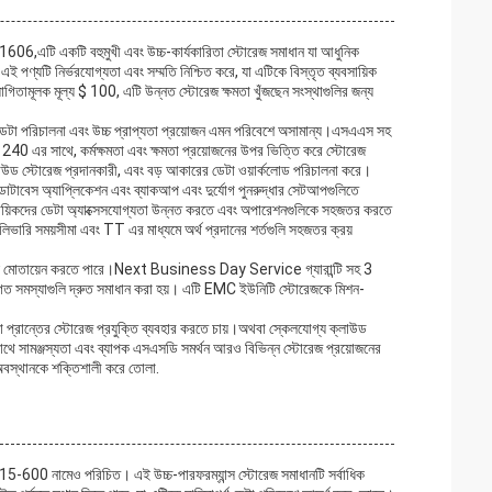
 একটি বহুমুখী এবং উচ্চ-কার্যকারিতা স্টোরেজ সমাধান যা আধুনিক
ই পণ্যটি নির্ভরযোগ্যতা এবং সম্মতি নিশ্চিত করে, যা এটিকে বিস্তৃত ব্যবসায়িক
িতামূলক মূল্য $ 100, এটি উন্নত স্টোরেজ ক্ষমতা খুঁজছেন সংস্থাগুলির জন্য
র ডেটা পরিচালনা এবং উচ্চ প্রাপ্যতা প্রয়োজন এমন পরিবেশে অসামান্য।এসএএস সহ
40 এর সাথে, কর্মক্ষমতা এবং ক্ষমতা প্রয়োজনের উপর ভিত্তি করে স্টোরেজ
লাউড স্টোরেজ প্রদানকারী, এবং বড় আকারের ডেটা ওয়ার্কলোড পরিচালনা করে।
 ডাটাবেস অ্যাপ্লিকেশন এবং ব্যাকআপ এবং দুর্যোগ পুনরুদ্ধার সেটআপগুলিতে
যবসায়িকদের ডেটা অ্যাক্সেসযোগ্যতা উন্নত করতে এবং অপারেশনগুলিকে সহজতর করতে
েলিভারি সময়সীমা এবং TT এর মাধ্যমে অর্থ প্রদানের শর্তগুলি সহজতর ক্রয়
়ই মোতায়েন করতে পারে।Next Business Day Service গ্যারান্টি সহ 3
িগত সমস্যাগুলি দ্রুত সমাধান করা হয়। এটি EMC ইউনিটি স্টোরেজকে মিশন-
া প্রান্তের স্টোরেজ প্রযুক্তি ব্যবহার করতে চায়।অথবা স্কেলযোগ্য ক্লাউড
 সাথে সামঞ্জস্যতা এবং ব্যাপক এসএসডি সমর্থন আরও বিভিন্ন স্টোরেজ প্রয়োজনের
র অবস্থানকে শক্তিশালী করে তোলা.
600 নামেও পরিচিত। এই উচ্চ-পারফরম্যান্স স্টোরেজ সমাধানটি সর্বাধিক