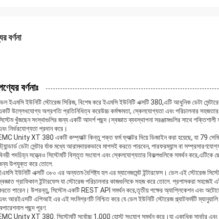
ের বর্ণনা
পণ্যের বর্ণনাঃ
ডেল ইএমসি ইউনিটি স্টোরেজ সিরিজ, বিশেষ করে ইএমসি ইউনিটি এক্সটি 380,এটি আধুনিক ডেটা সেন্টারে
একটি উল্লেখযোগ্য অগ্রগতি প্রতিনিধিত্ব করেউচ্চ কর্মক্ষমতা, স্কেলযোগ্যতা এবং পরিচালনার সহজ
সিস্টেম খুঁজছেন সংস্থাগুলির জন্য একটি আদর্শ পছন্দ।স্বজ্ঞাত ব্যবস্থাপনা সরঞ্জামগুলির সাথে শক্তিশালী হা
এবং নির্ভরযোগ্যতা প্রদান করে।
EMC Unity XT 380 একটি কম্প্যাক্ট কিন্তু শক্ত ফর্ম ফ্যাক্টর দিয়ে ডিজাইন করা হয়েছে, যা 79 
স্ট্যান্ডার্ড ডেটা সেন্টার র্যাক মধ্যে আরামদায়কভাবে মাপসই করতে পারবেন, পারফরম্যান্স বা সম্প্রসা
বিনয়ী পদচিহ্ন সত্ত্বেও সিস্টেমটি বিস্তৃত সংযোগ এবং স্কেলযোগ্যতার বিকল্পগুলিকে সমর্থন করে,এটিকে 
জন্য উপযুক্ত করে তোলে.
ইএমসি ইউনিটি এক্সটি ৩৮০ এর অন্যতম বৈশিষ্ট্য হল এর ম্যানেজমেন্ট ইন্টারফেস। ডেল এই স্টোরেজ সিস্
স্বজ্ঞাত গ্রাফিকাল ইন্টারফেস যা স্টোরেজ পরিচালনার কাজগুলিকে সহজ করে তোলে. প্রশাসকরা সহজেই এই
করতে পারেন। উপরন্তু, সিস্টেম একটি REST API সমর্থন করে,তৃতীয় পক্ষের অ্যাপ্লিকেশন এবং অটোমেশন
এবং আরইএসটি এপিআই এর এই সংমিশ্রণটি নিশ্চিত করে যে ডেল ইউনিটি স্টোরেজ প্ল্যাটফর্মটি ম্যানুয়ালি
অপারেশনাল পছন্দ পূরণ.
EMC Unity XT 380. সিস্টেমটি সর্বোচ্চ 1,000 হোস্ট সংযোগ সমর্থন করে।যা একাধিক সার্ভার এবং অ্