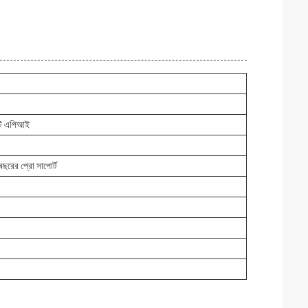
টি এপিআই
 বছরের প্রো সাপোর্ট