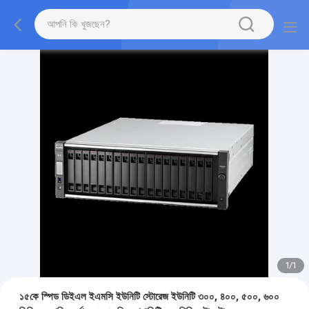
1
/
1
১৫কে স্পিড ডিইএল ইএমসি ইউনিটি স্টোরেজ ইউনিটি ৩০০, ৪০০, ৫০০, ৬০০