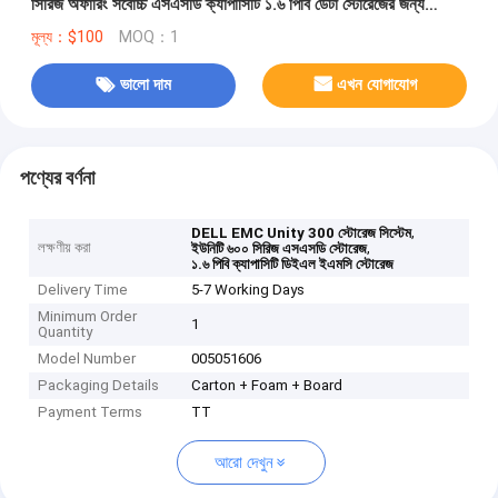
সিরিজ অফারিং সর্বোচ্চ এসএসডি ক্যাপাসিটি ১.৬ পিবি ডেটা স্টোরেজের জন্য
ডিজাইন করা হয়েছে
মূল্য：$100
MOQ：1
ভালো দাম
এখন যোগাযোগ
পণ্যের বর্ণনা
,
DELL EMC Unity 300 স্টোরেজ সিস্টেম
লক্ষণীয় করা
,
ইউনিটি ৬০০ সিরিজ এসএসডি স্টোরেজ
১.৬ পিবি ক্যাপাসিটি ডিইএল ইএমসি স্টোরেজ
Delivery Time
5-7 Working Days
Minimum Order
1
Quantity
Model Number
005051606
Packaging Details
Carton + Foam + Board
Payment Terms
TT
আরো দেখুন