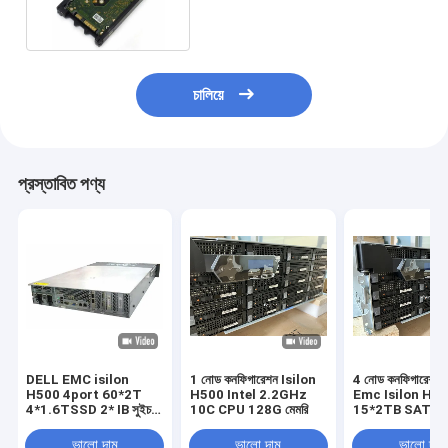
চালিয়ে
প্রস্তাবিত পণ্য
DELL EMC isilon
1 নোড কনফিগারেশন Isilon
4 নোড কনফিগারেশন 
H500 4port 60*2T
H500 Intel 2.2GHz
Emc Isilon H5
4*1.6TSSD 2* IB সুইচ
10C CPU 128G মেমরি
15*2TB SATA হার্
((IS5023)
1*1.6tb SSD
ভালো দাম
ভালো দাম
ভালো দাম