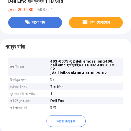
Dell Emc হার্ড ড্রাইভ 1TB Ssd
মূল্য：200-280
MOQ：1
ভালো দাম
এখন যোগাযোগ
পণ্যের বর্ণনা
,
403-0075-02 dell emc isilon x400
dell emc হার্ড ড্রাইভ 1TB ssd 403-0075-
লক্ষণীয় করা
02
,
dell isilon nl400 403-0075-02
উৎপত্তি স্থল
চীন
ডেলিভারি সময়
7 কার্যদিবস
ন্যূনতম চাহিদার পরিমাণ
1
পরিচিতিমুলক নাম
Dell Emc
পরিশোধের শর্ত
টি/টি
আরো দেখুন