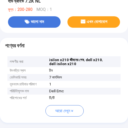
হার্ড ড্রাইভ 7.2K NL
মূল্য：200-280
MOQ：1
ভালো দাম
এখন যোগাযোগ
পণ্যের বর্ণনা
,
,
isilon x210 জীবনের শেষ
dell x210
লক্ষণীয় করা
dell isilon x210
উৎপত্তি স্থল
চীন
ডেলিভারি সময়
7 কার্যদিবস
ন্যূনতম চাহিদার পরিমাণ
1
পরিচিতিমুলক নাম
Dell Emc
পরিশোধের শর্ত
টি/টি
আরো দেখুন