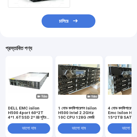
চালিয়ে
প্রস্তাবিত পণ্য
DELL EMC isilon
1 নোড কনফিগারেশন Isilon
4 নোড কনফিগারেশন 
H500 4port 60*2T
H500 Intel 2.2GHz
Emc Isilon H5
4*1.6TSSD 2* IB সুইচ
10C CPU 128G মেমরি
15*2TB SATA হার্
((IS5023)
1*1.6tb SSD
ভালো দাম
ভালো দাম
ভালো দাম