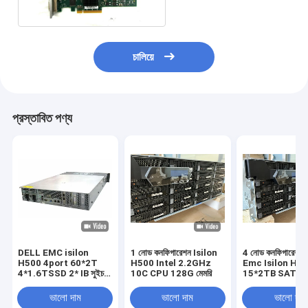
অ্যাডাপ্টার কার্ড
চালিয়ে
প্রস্তাবিত পণ্য
DELL EMC isilon
1 নোড কনফিগারেশন Isilon
4 নোড কনফিগারেশন 
H500 4port 60*2T
H500 Intel 2.2GHz
Emc Isilon H5
4*1.6TSSD 2* IB সুইচ
10C CPU 128G মেমরি
15*2TB SATA হার্
((IS5023)
1*1.6tb SSD
ভালো দাম
ভালো দাম
ভালো দাম