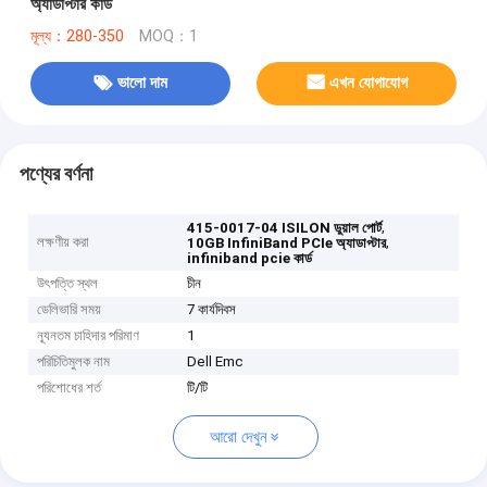
অ্যাডাপ্টার কার্ড
মূল্য：280-350
MOQ：1
ভালো দাম
এখন যোগাযোগ
পণ্যের বর্ণনা
,
415-0017-04 ISILON ডুয়াল পোর্ট
লক্ষণীয় করা
,
10GB InfiniBand PCIe অ্যাডাপ্টার
infiniband pcie কার্ড
উৎপত্তি স্থল
চীন
ডেলিভারি সময়
7 কার্যদিবস
ন্যূনতম চাহিদার পরিমাণ
1
পরিচিতিমুলক নাম
Dell Emc
পরিশোধের শর্ত
টি/টি
আরো দেখুন