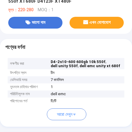
550f XT680F D4123F XT480F
মূল্য：220-280
MOQ：1
ভালো দাম
এখন যোগাযোগ
পণ্যের বর্ণনা
,
D4-2s10-600 600gb 10k 550f
লক্ষণীয় করা
,
dell unity 550f
dell emc unity xt 680f
উৎপত্তি স্থল
চীন
ডেলিভারি সময়
7 কার্যদিবস
ন্যূনতম চাহিদার পরিমাণ
1
পরিচিতিমুলক নাম
dell emc
পরিশোধের শর্ত
টি/টি
আরো দেখুন