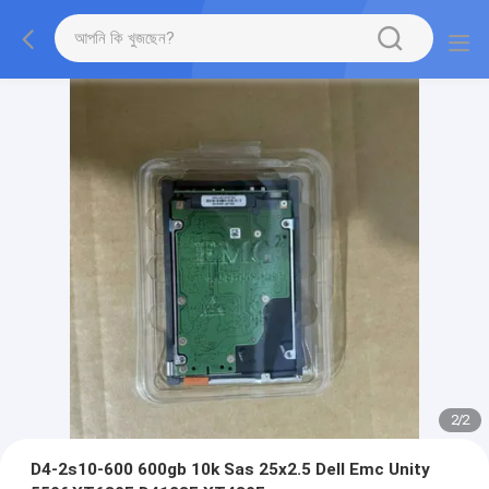
2
/
2
D4-2s10-600 600gb 10k Sas 25x2.5 Dell Emc Unity