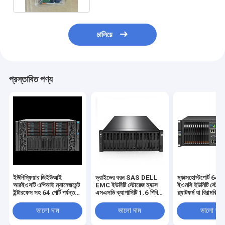
চালিয়ে
প্রস্তাবিত পণ্য
ইউনিস্ফিয়ার জিইউআই
ড্রাইভের ধরন SAS DELL
ম্যাক্সহোস্টপোর্ট 64 পোর
আরইএসটি এপিআই ম্যানেজমেন্ট
EMC ইউনিটি স্টোরেজ ম্যাক্স
ইএমসি ইউনিটি স্টোরে
ইন্টারফেস সহ 64 পোর্ট পর্যন্ত
এসএসডি ক্যাপাসিটি 1.6 পিবি
প্ল্যাটফর্ম যা বিরামবিহ
ইএমসি ইউনিটি এক্সটি 380
ম্যাক্সহোস্টপোর্ট 64 পোর্ট পর্যন্ত
এবং বিরামবিহীন ডেটা অ্
স্টোরেজ সিস্টেম ডেটা
স্কেলযোগ্য স্টোরেজ অবকাঠামো
জন্য ব্যর্থতার প্রস্তাব 
ভালো দাম
ভালো দাম
ভালো দাম
ম্যানেজমেন্ট সরবরাহ করে