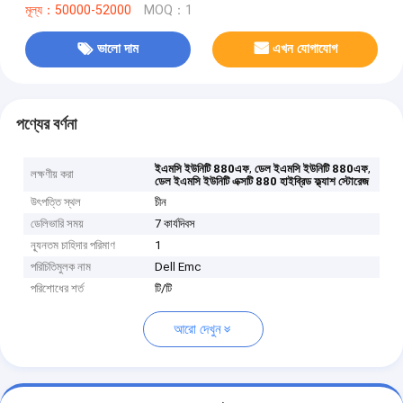
মূল্য：50000-52000
MOQ：1
ভালো দাম
এখন যোগাযোগ
পণ্যের বর্ণনা
,
,
ইএমসি ইউনিটি 880এফ
ডেল ইএমসি ইউনিটি 880এফ
লক্ষণীয় করা
ডেল ইএমসি ইউনিটি এক্সটি 880 হাইব্রিড ফ্ল্যাশ স্টোরেজ
উৎপত্তি স্থল
চীন
ডেলিভারি সময়
7 কার্যদিবস
ন্যূনতম চাহিদার পরিমাণ
1
পরিচিতিমুলক নাম
Dell Emc
পরিশোধের শর্ত
টি/টি
আরো দেখুন