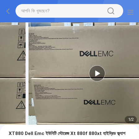
1
/
2
XT880 Dell Emc ইউনিটি স্টোরেজ Xt 880f 880xt হাইব্রিড ফ্ল্যাশ