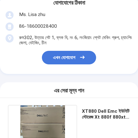
যোগাযোগের ঠিকানা
Ms. Lisa zhu
86-18600028400
রুম302, উত্তর গেট 1, ব্লক বি, নং 6, লংজিয়াং প্লেট মেকিং গ্রুপ, চ্যাংপিং
জেলা, বেইজিং, চীন
এখন যোগাযোগ
এর সেরা মূল্য পান
XT880 Dell Emc ইউনিটি
স্টোরেজ Xt 880f 880xt
হাইব্রিড ফ্ল্যাশ