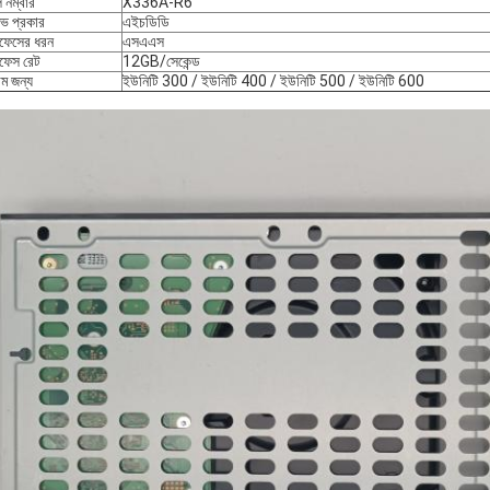
 নম্বার
X336A-R6
ইভ প্রকার
এইচডিডি
ারফেসের ধরন
এসএএস
ারফেস রেট
12GB/সেকেন্ড
াম জন্য
ইউনিটি 300 / ইউনিটি 400 / ইউনিটি 500 / ইউনিটি 600