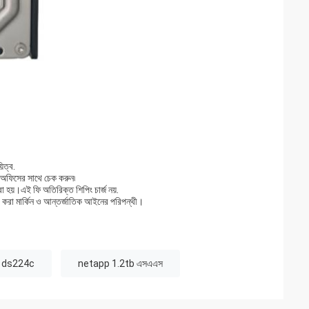
িত্ব.
 অফিসের সাথে চেক করুন৷
 হয়।এই ফি অতিরিক্ত শিপিং চার্জ নয়.
া করা মার্কিন ও আন্তর্জাতিক আইনের পরিপন্থী।
্ফ ds224c
netapp 1.2tb এসএএস