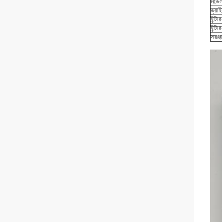
মডেল
ড্রা
ইন্ট
ইন্ট
সরঞ্জ