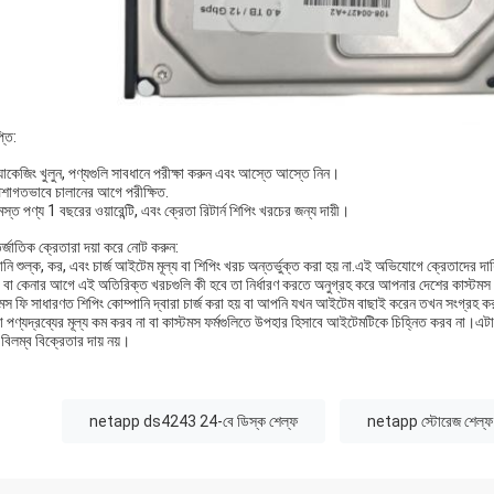
্তি:
যাকেজিং খুলুন, পণ্যগুলি সাবধানে পরীক্ষা করুন এবং আস্তে আস্তে নিন।
েশাগতভাবে চালানের আগে পরীক্ষিত.
স্ত পণ্য 1 বছরের ওয়ারেন্টি, এবং ক্রেতা রিটার্ন শিপিং খরচের জন্য দায়ী।
্জাতিক ক্রেতারা দয়া করে নোট করুন:
ি শুল্ক, কর, এবং চার্জ আইটেম মূল্য বা শিপিং খরচ অন্তর্ভুক্ত করা হয় না.এই অভিযোগে ক্রেতাদের দায়
ং বা কেনার আগে এই অতিরিক্ত খরচগুলি কী হবে তা নির্ধারণ করতে অনুগ্রহ করে আপনার দেশের কাস্টমস
টমস ফি সাধারণত শিপিং কোম্পানি দ্বারা চার্জ করা হয় বা আপনি যখন আইটেম বাছাই করেন তখন সংগ্রহ করা
 পণ্যদ্রব্যের মূল্য কম করব না বা কাস্টমস ফর্মগুলিতে উপহার হিসাবে আইটেমটিকে চিহ্নিত করব না।এট
 বিলম্ব বিক্রেতার দায় নয়।
:
netapp ds4243 24-বে ডিস্ক শেল্ফ
netapp স্টোরেজ শেল