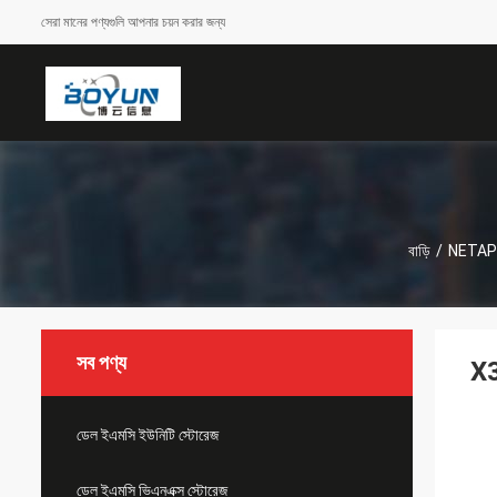
সেরা মানের পণ্যগুলি আপনার চয়ন করার জন্য
বাড়ি
/
NETAP
সব পণ্য
X3
ডেল ইএমসি ইউনিটি স্টোরেজ
ডেল ইএমসি ভিএনএক্স স্টোরেজ