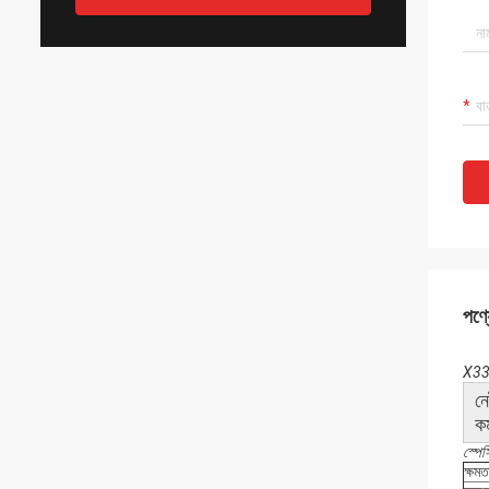
পণ্য
X336
নে
কর
স্পে
ক্ষমত