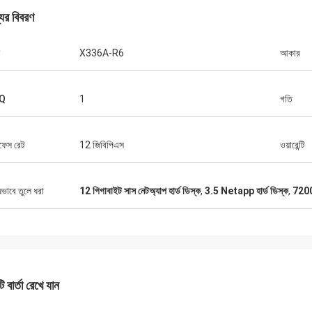
যের বিবরণ
X336A-R6
আকার
Q
1
গতি
রফেস রেট
12 জিবিপিএস
ওয়ারেন্টি
ষভাবে তুলে ধরা
12 গিগাবাইট সাস নেটঅ্যাপ হার্ড ডিস্ক
,
3.5 Netapp হার্ড ডিস্ক
,
7200
 বার্তা রেখে যান