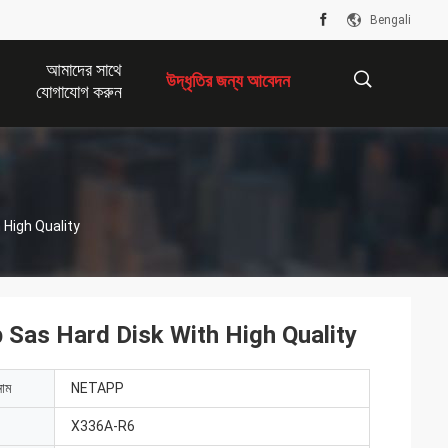
Bengali
আমাদের সাথে
উদ্ধৃতির জন্য আবেদন
যোগাযোগ করুন
描
High Quality
述
Sas Hard Disk With High Quality
নাম
NETAPP
X336A-R6