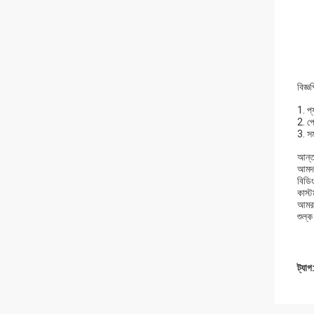
বিজ্ঞপ
1. প্
2. প
3. সম
আন্তর
আমদান
বিডি
কাস্
আমরা
শুল্ক
ট্যাগ