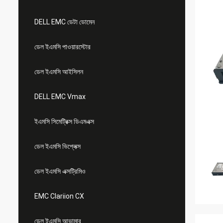
DELL EMC ডেটা ডোমেন
ডেল ইএমসি পাওয়ারস্টোর
ডেল ইএমসি আইসিলন
DELL EMC Vmax
ইএমসি সিমেট্রিক্স ডিএমএক্স
ডেল ইএমসি ভিপ্লেক্স
ডেল ইএমসি এক্সট্রিমিও
EMC Clariion CX
ডেল ইএমসি আভামার