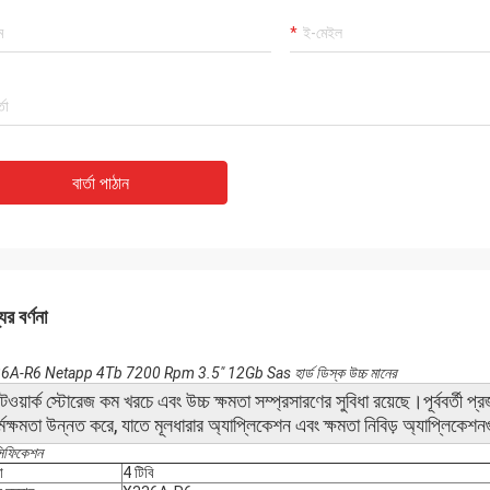
বার্তা পাঠান
ের বর্ণনা
A-R6 Netapp 4Tb 7200 Rpm 3.5" 12Gb Sas হার্ড ডিস্ক উচ্চ মানের
টওয়ার্ক স্টোরেজ কম খরচে এবং উচ্চ ক্ষমতা সম্প্রসারণের সুবিধা রয়েছে।পূর্ববর্তী প্
্মক্ষমতা উন্নত করে, যাতে মূলধারার অ্যাপ্লিকেশন এবং ক্ষমতা নিবিড় অ্যাপ্লিকেশনগ
সিফিকেশন
া
4 টিবি