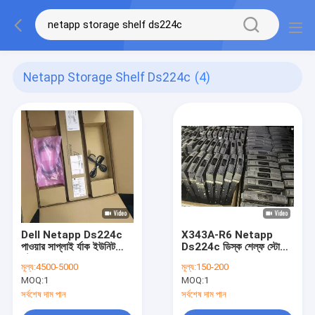
Netapp Storage Shelf Ds224c
(4)
Dell Netapp Ds224c
X343A-R6 Netapp
পাওয়ার সাপ্লাই র্যাক ইউনিট
Ds224c ডিস্ক শেল্ফ স্টোরেজ
স্টোরেজ শেল্ফ এনক্লোসার 2.5
1.8TB 2.5 10K SAS
মূল্য:
4500-5000
মূল্য:
150-200
24-বে Fas8200
12G SFF HDD SP-
MOQ:
1
MOQ:
1
X343A-R6
সর্বশেষ দাম পান
সর্বশেষ দাম পান