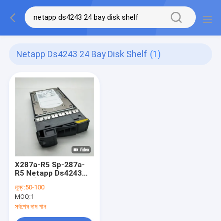
Netapp Ds4243 24 Bay Disk Shelf
(1)
X287a-R5 Sp-287a-
R5 Netapp Ds4243
24-বে ডিস্ক শেল্ফ 300gb
মূল্য:
50-100
15k SAS HDD 108-
MOQ:
1
00166+C0
সর্বশেষ দাম পান