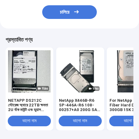
চালিয়ে
প্রস্তাবিত পণ্য
NETAPP DS212C
NetApp X446B-R6
For NetApp St
স্টোরেজ অ্যারে 22TB ক্ষমতা
SP-446A-R6 108-
Fiber Hard Dri
2U র্যাক মাউন্ট এবং ডুয়াল
00257+A0 200G SAS
300GB 15K 3.5
কন্ট্রোলার আর্কিটেকচার সহ
SSD X446B-R6 SP-
4G X279A-R5 3
446A-R6
ভালো দাম
ভালো দাম
ভালো দাম