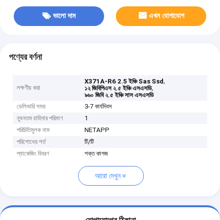
ভালো দাম
এখন যোগাযোগ
পণ্যের বর্ণনা
,
X371A-R6 2.5 ইঞ্চি Sas Ssd
লক্ষণীয় করা
,
১২ জিবিপিএস ২.৫ ইঞ্চি এসএসডি
৯৬০ জিবি ২.৫ ইঞ্চি সাস এসএসডি
ডেলিভারি সময়
3-7 কার্যদিবস
ন্যূনতম চাহিদার পরিমাণ
1
পরিচিতিমুলক নাম
NETAPP
পরিশোধের শর্ত
টি/টি
প্যাকেজিং বিবরণ
শক্ত কাগজ
আরো দেখুন