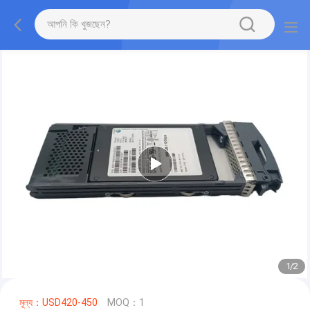
1
/
2
মূল্য：USD420-450
MOQ：1