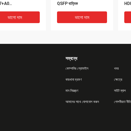
7+A0
QSFP বাহ্যিক
HD
56060VLS600
ভালো দাম
ভালো দাম
সম্বন্ধে
কোম্পানির প্রোফাইল
খবর
কারখানা ভ্রমণ
ক্ষেত্রে
DEO
VIDEO
V
মান নিয়ন্ত্রণ
সাইট ম্যাপ
A-R6 NetApp FAS
X90-412B-R6 Netapp
Net
আমাদের সাথে যোগাযোগ করুন
গোপনীয়তা নীতি
 FAS2240-2
Ds4243 ডিস্ক শেল্ফ Ds4246
12 
240-4 200GB 6G SAS
600gb 2.5 0B31722 15K
Fas
2.5 SFF
6Gbps SAS
ভালো দাম
ভালো দাম