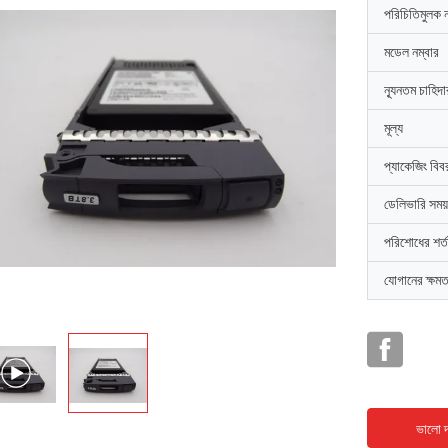
পরিচিতিমুলক 
মডেল নম্বার
ন্যূনতম চাহিদ
মূল্য
প্যাকেজিং বিব
ডেলিভারি সময়
পরিশোধের শর্ত
যোগানের ক্ষমত
ভালো দ