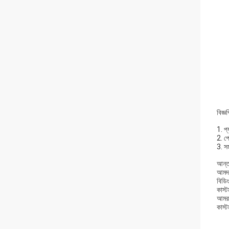
বিজ্ঞপ
1. প্
2. প
3. সম
আন্তর
আমদান
বিডি
কাস্
আমরা
কাস্ট