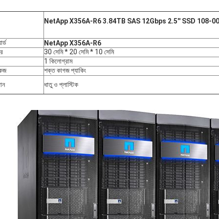
NetApp X356A-R6 3.84TB SAS 12Gbps 2.5'' SSD 108-0
ার্ড
NetApp X356A-R6
র
30 সেমি * 20 সেমি * 10 সেমি
1 কিলোগ্রাম
কেজ
শক্ত কাগজ প্যাকিং
ান
ধাতু ও প্লাস্টিক