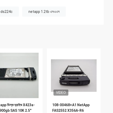
্ফ ds224c
netapp 1.2tb এসএএস
VIDEO
app ডিস্ক ড্রাইভ X423a-
108-00468+A1 NetApp
900gb SAS 10K 2.5"
FAS2552 X356A-R6