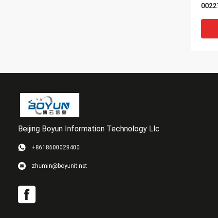
0022
HUS1
Beijing Boyun Information Technology Llc
VI
+8618600028400
X446
zhumin@boyunit.net
2220
FAS2
SSD 