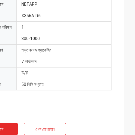
নাম
NETAPP
X356A-R6
ার পরিমাণ
1
800-1000
রণ
শক্ত কাগজ প্যাকেজিং
7 কার্যদিবস
টি/টি
া
50 পিসি সপ্তাহ
াম
এখন যোগাযোগ