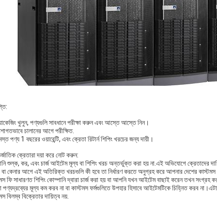
্তি:
যাকেজিং খুলুন, পণ্যগুলি সাবধানে পরীক্ষা করুন এবং আস্তে আস্তে নিন।
েশাগতভাবে চালানের আগে পরীক্ষিত.
স্ত পণ্য 1 বছরের ওয়ারেন্টি, এবং ক্রেতা রিটার্ন শিপিং খরচের জন্য দায়ী।
্জাতিক ক্রেতারা দয়া করে নোট করুন:
ি শুল্ক, কর, এবং চার্জ আইটেম মূল্য বা শিপিং খরচ অন্তর্ভুক্ত করা হয় না.এই অভিযোগে ক্রেতাদের দায়
ং বা কেনার আগে এই অতিরিক্ত খরচগুলি কী হবে তা নির্ধারণ করতে অনুগ্রহ করে আপনার দেশের কাস্টমস
টমস ফি সাধারণত শিপিং কোম্পানি দ্বারা চার্জ করা হয় বা আপনি যখন আইটেম বাছাই করেন তখন সংগ্রহ করা
 পণ্যদ্রব্যের মূল্য কম করব না বা কাস্টমস ফর্মগুলিতে উপহার হিসাবে আইটেমটিকে চিহ্নিত করব না।এট
মস বিলম্ব বিক্রেতার দায়িত্ব নয়.