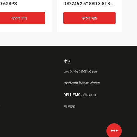
D 6GBPS
DS2246 2.5'' SSD 3.8TB
সলিড স্টেট ড্রাইভ
ভালো দাম
ভালো দাম
পণ্য
ডেল ইএমসি ইউনিটি স্টোরেজ
ডেল ইএমসি ভিএনএক্স স্টোরেজ
IDEO
VIDEO
DELL EMC ডেটা ডোমেন
app Ds212c ডিস্ক শেল্ফ
X302A-R5 Fas স্টোরেজ
সব ধরনের
বে 3.5 এনক্লোসার Netapp
Netapp Ds4243 1TB 6Gb
8200 ওজন 22 কেজি
7.2K HDD 108-00234+A0
SATA 3.5
ভালো দাম
ভালো দাম