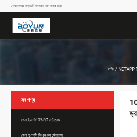
সেরা মানের পণ্যগুলি আপনার চয়ন করার জন্য
বাড়ি
/
NETAPP 
সব পণ্য
10
ড্
ডেল ইএমসি ইউনিটি স্টোরেজ
ডেল ইএমসি ভিএনএক্স স্টোরেজ