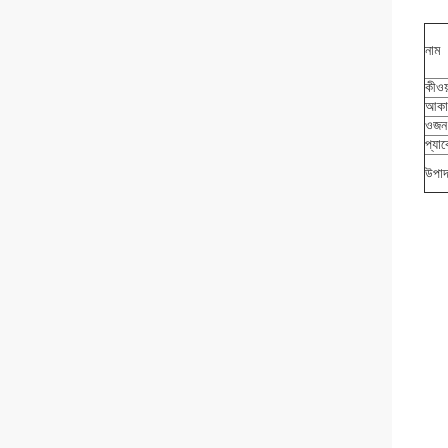
নাম
কীওয়
আকা
ওজন
প্যা
উপাদ