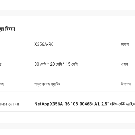
যের বিবরণ
X356A-R6
মডেল
র
30 সেমি * 20 সেমি * 15 সেমি
ওজন
কেজ
শক্ত কাগজ প্যাকিং
উপাদান
ষভাবে তুলে ধরা
NetApp X356A-R6 108-00468+A1
,
2.5'' সলিড স্টেট ড্