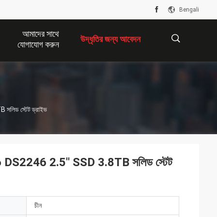
Bengali
আমাদের সাথে
উদ্ধৃতির জন্য আবেদন
যোগাযোগ করুন
描
িড স্টেট ড্রাইভ
述
2246 2.5'' SSD 3.8TB সলিড স্টেট
চীন