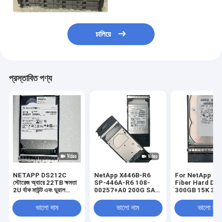
চালিয়ে
প্রস্তাবিত পণ্য
NETAPP DS212C
NetApp X446B-R6
For NetApp St
স্টোরেজ অ্যারে 22TB ক্ষমতা
SP-446A-R6 108-
Fiber Hard Dri
2U র্যাক মাউন্ট এবং ডুয়াল
00257+A0 200G SAS
300GB 15K 3.5
কন্ট্রোলার আর্কিটেকচার সহ
SSD X446B-R6 SP-
4G X279A-R5 3
446A-R6
ভালো দাম
ভালো দাম
ভালো দাম