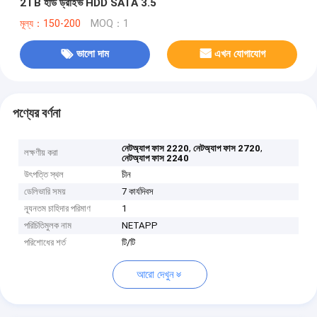
2TB হার্ড ড্রাইভ HDD SATA 3.5
মূল্য：150-200
MOQ：1
ভালো দাম
এখন যোগাযোগ
পণ্যের বর্ণনা
,
,
নেটঅ্যাপ ফাস 2220
নেটঅ্যাপ ফাস 2720
লক্ষণীয় করা
নেটঅ্যাপ ফাস 2240
উৎপত্তি স্থল
চীন
ডেলিভারি সময়
7 কার্যদিবস
ন্যূনতম চাহিদার পরিমাণ
1
পরিচিতিমুলক নাম
NETAPP
পরিশোধের শর্ত
টি/টি
আরো দেখুন