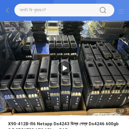
1
/
2
X90-412B-R6 Netapp Ds4243 ডিস্ক শেল্ফ Ds4246 600gb