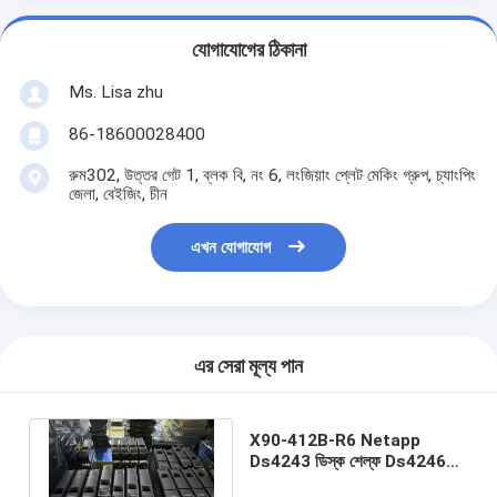
যোগাযোগের ঠিকানা
Ms. Lisa zhu
86-18600028400
রুম302, উত্তর গেট 1, ব্লক বি, নং 6, লংজিয়াং প্লেট মেকিং গ্রুপ, চ্যাংপিং
জেলা, বেইজিং, চীন
এখন যোগাযোগ
এর সেরা মূল্য পান
X90-412B-R6 Netapp
Ds4243 ডিস্ক শেল্ফ Ds4246
600gb 2.5 0B31722 15K