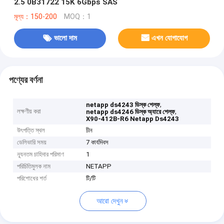
2.5 0B31722 15K 6Gbps SAS
মূল্য：150-200
MOQ：1
ভালো দাম
এখন যোগাযোগ
পণ্যের বর্ণনা
,
netapp ds4243 ডিস্ক শেল্ফ
লক্ষণীয় করা
,
netapp ds4246 ডিস্ক অ্যারে শেল্ফ
X90-412B-R6 Netapp Ds4243
উৎপত্তি স্থল
চীন
ডেলিভারি সময়
7 কার্যদিবস
ন্যূনতম চাহিদার পরিমাণ
1
পরিচিতিমুলক নাম
NETAPP
পরিশোধের শর্ত
টি/টি
আরো দেখুন