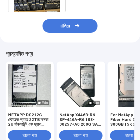
6Gbps SAS
চালিয়ে
প্রস্তাবিত পণ্য
NETAPP DS212C
NetApp X446B-R6
For NetApp St
স্টোরেজ অ্যারে 22TB ক্ষমতা
SP-446A-R6 108-
Fiber Hard Dri
2U র্যাক মাউন্ট এবং ডুয়াল
00257+A0 200G SAS
300GB 15K 3.5
কন্ট্রোলার আর্কিটেকচার সহ
SSD X446B-R6 SP-
4G X279A-R5 3
446A-R6
ভালো দাম
ভালো দাম
ভালো দাম