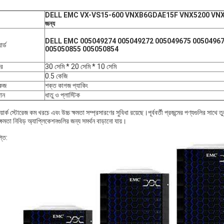
DELL EMC VX-VS15-600 VNXB6GDAE15F VNX5200 VNX
জন্য
DELL EMC 005049274 005049272 005049675 00504967
ার্ড
005050855 005050854
র
30 সেমি * 20 সেমি * 10 সেমি
0.5 কেজি
কেজ
শক্ত কাগজ প্যাকিং
ান
ধাতু ও প্লাস্টিক
়ার্ক স্টোরেজ কম খরচে এবং উচ্চ ক্ষমতা সম্প্রসারণের সুবিধা রয়েছে।পূর্ববর্তী প্রজন্মের পণ্যগুলির সাথে
্ষমতা নিবিড় অ্যাপ্লিকেশনগুলির জন্য সমর্থন বাড়ানো যায়।
্তি: