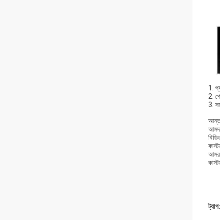
1. প্
2. প
3. সম
আন্তর
আমদান
বিডি
কাস্
আমরা
কাস্ট
ট্যাগ