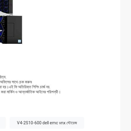
িত্ব.
 অফিসের সাথে চেক করুন৷
 হয়।এই ফি অতিরিক্ত শিপিং চার্জ নয়.
া করা মার্কিন ও আন্তর্জাতিক আইনের পরিপন্থী।
V4-2S10-600 dell emc vnx স্টোরেজ