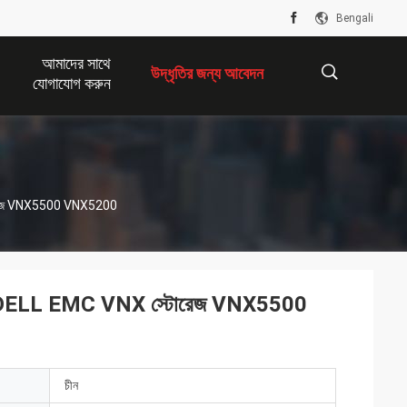
Bengali
আমাদের সাথে
উদ্ধৃতির জন্য আবেদন
যোগাযোগ করুন
描
েজ VNX5500 VNX5200
述
LL EMC VNX স্টোরেজ VNX5500
চীন