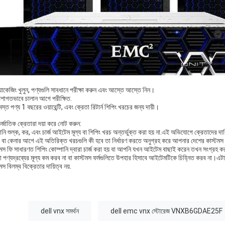
যাকেজিং খুলুন, পণ্যগুলি সাবধানে পরীক্ষা করুন এবং আস্তে আস্তে নিন।
েশাগতভাবে চালান আগে পরীক্ষিত.
স্ত পণ্য 1 বছরের ওয়ারেন্টি, এবং ক্রেতা রিটার্ন শিপিং খরচের জন্য দায়ী।
্জাতিক ক্রেতারা দয়া করে নোট করুন:
ি শুল্ক, কর, এবং চার্জ আইটেম মূল্য বা শিপিং খরচ অন্তর্ভুক্ত করা হয় না.এই অভিযোগে ক্রেতাদের দায়
ং বা কেনার আগে এই অতিরিক্ত খরচগুলি কী হবে তা নির্ধারণ করতে অনুগ্রহ করে আপনার দেশের কাস্টমস
টমস ফি সাধারণত শিপিং কোম্পানি দ্বারা চার্জ করা হয় বা আপনি যখন আইটেম বাছাই করেন তখন সংগ্রহ করা
 পণ্যদ্রব্যের মূল্য কম করব না বা কাস্টমস ফর্মগুলিতে উপহার হিসাবে আইটেমটিকে চিহ্নিত করব না।এট
মস বিলম্ব বিক্রেতার দায়িত্ব নয়.
:
dell vnx সমর্থন
dell emc vnx স্টোরেজ VNXB6GDAE25F