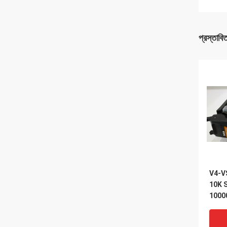
প্রস্তাবি
V4-V
10K SA
1000
Vnx 