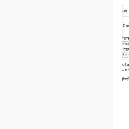
নাম
কীওয়
আকা
ওজন
প্যা
উপাদ
নেটওয
এবং ক
বিজ্ঞপ