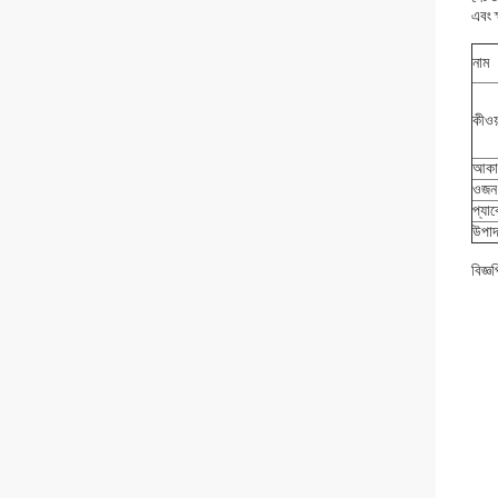
এবং ক
নাম
কীওয়
আকা
ওজন
প্যা
উপাদ
বিজ্ঞপ