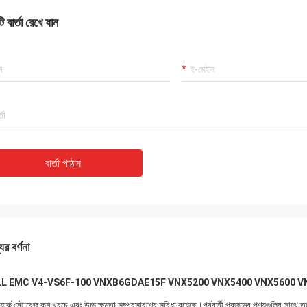
 বার্তা রেখে যান
বার্তা পাঠান
ের বর্ণনা
L EMC V4-VS6F-100 VNXB6GDAE15F VNX5200 VNX5400 VNX5600 VNX
়ার্ক স্টোরেজ কম খরচে এবং উচ্চ ক্ষমতা সম্প্রসারণের সুবিধা রয়েছে।পূর্ববর্তী প্রজন্মের পণ্যগুলির সাথে