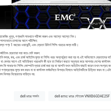
যাকেজিং খুলুন, পণ্যগুলি সাবধানে পরীক্ষা করুন এবং আস্তে আস্তে নিন।
েশাগতভাবে চালানের আগে পরীক্ষিত.
স্ত পণ্য 1 বছরের ওয়ারেন্টি, এবং ক্রেতা রিটার্ন শিপিং খরচের জন্য দায়ী।
্জাতিক ক্রেতারা দয়া করে নোট করুন:
ি শুল্ক, কর, এবং চার্জ আইটেম মূল্য বা শিপিং খরচ অন্তর্ভুক্ত করা হয় না.এই অভিযোগে ক্রেতাদের দায়
ং বা কেনার আগে এই অতিরিক্ত খরচগুলি কী হবে তা নির্ধারণ করতে অনুগ্রহ করে আপনার দেশের কাস্টমস
টমস ফি সাধারণত শিপিং কোম্পানি দ্বারা চার্জ করা হয় বা আপনি যখন আইটেম বাছাই করেন তখন সংগ্রহ করা
 পণ্যদ্রব্যের মূল্য কম করব না বা কাস্টমস ফর্মগুলিতে উপহার হিসাবে আইটেমটিকে চিহ্নিত করব না।এট
মস বিলম্ব বিক্রেতার দায়িত্ব নয়.
:
dell vnx সমর্থন
dell emc vnx স্টোরেজ VNXB6GDAE25F