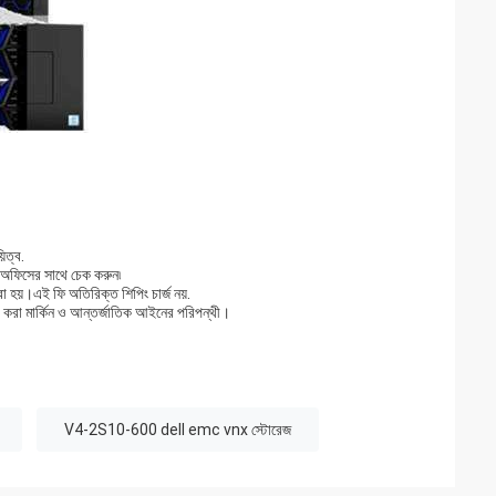
িত্ব.
 অফিসের সাথে চেক করুন৷
 হয়।এই ফি অতিরিক্ত শিপিং চার্জ নয়.
া করা মার্কিন ও আন্তর্জাতিক আইনের পরিপন্থী।
V4-2S10-600 dell emc vnx স্টোরেজ