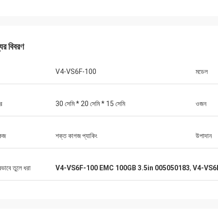
যের বিবরণ
V4-VS6F-100
মডেল
র
30 সেমি * 20 সেমি * 15 সেমি
ওজন
কেজ
শক্ত কাগজ প্যাকিং
উপাদান
ষভাবে তুলে ধরা
V4-VS6F-100 EMC 100GB 3.5in 005050183
,
V4-VS6