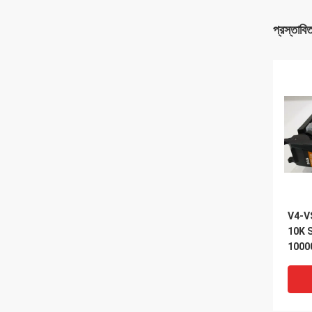
প্রস্তাবি
V4-V
10K SA
1000
Vnx 