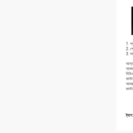
1. প্
2. প
3. সম
আন্তর
আমদান
বিডি
কাস্
আমরা
কাস্ট
ট্যাগ