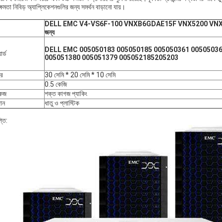
্ষমতা নিবিড় অ্যাপ্লিকেশনগুলির জন্য সমর্থন বাড়ানো যায়।
DELL EMC V4-VS6F-100 VNXB6GDAE15F VNX5200 VNX
জন্য
DELL EMC 005050183 005050185 005050361 00505036
ার্ড
005051380 005051379 005052185205203
র
30 সেমি * 20 সেমি * 10 সেমি
0.5 কেজি
কেজ
শক্ত কাগজ প্যাকিং
ান
ধাতু ও প্লাস্টিক
্তি: