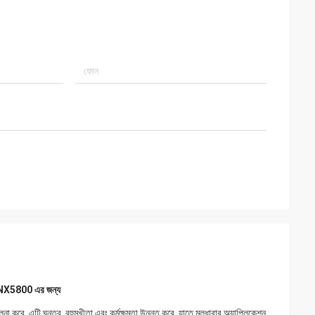
5800 এর জন্য
 তুলনা করে, এটি ঘনত্ব, বহুমুখীতা এবং কর্মক্ষমতা উন্নত করে, যাতে মূলধারার অ্যাপ্লিকেশন