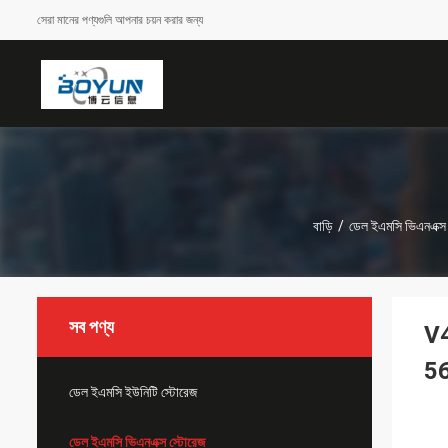
সেরা মানের পণ্যগুলি আপনার চয়ন করার জন্য
বাড়ি
/
ডেল ইএমসি ভিএনএক্স 
সব পণ্য
V
5
ডেল ইএমসি ইউনিটি স্টোরেজ
ডেল ইএমসি ভিএনএক্স স্টোরেজ