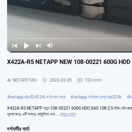
X422A-R5 NETAPP NEW 108-00221 600G HDD S
NETAPP FAS
2025-03-29
153 মতামত
#
netapp ds4243 24-বে ডিস্ক শেল্ফ
#
netapp স্টোরেজ শেল্ফ ds224c
#
n
X422A-R5 NETAPP নতুন 108-00221 600G HDD SAS 10K 2.5 ইঞ্চি নেটওয়ার্ক স্টোরেজ কম খ
তুলনা করে, এটি ঘনত্ব, বহুমুখিতা এবং ...
আরও দেখুন
দর্শনার্থীর বার্তা