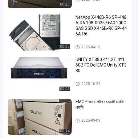
00:26
NetApp X446B-R6 SP-446
A-R6 108-00257+A0 200G
SAS SSD X446B-R6 SP-44
6A-R6
NETAPP FAS
00:05
2025-04-18
UNITY XT380 4*1.2T 4*1
6GB FC DellEMC Unity XT3
80
ডেল ইএমসি ইউনিটি স্টোরেজ
2025-10-29
00:06
EMC পাওয়ারস্টোর ১০০০টি ৩২জি
এফসি
ডেল ইএমসি ইউনিটি স্টোরেজ
2025-09-09
00:14