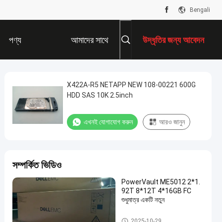
Bengali
পণ্য
আমাদের সাথে
উদ্ধৃতির জন্য আবেদন
যোগাযোগ করুন
X422A-R5 NETAPP NEW 108-00221 600G
HDD SAS 10K 2.5inch
এখনই যোগাযোগ করুন
আরও জানুন
সম্পর্কিত ভিডিও
PowerVault ME5012 2*1.
92T 8*12T 4*16GB FC
শুধুমাত্র একটি নতুন
ডেল ইএমসি ইউনিটি স্টোরেজ
2025-10-29