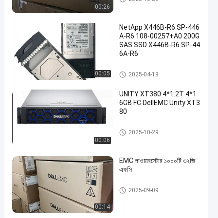
00:26
NetApp X446B-R6 SP-446
A-R6 108-00257+A0 200G
SAS SSD X446B-R6 SP-44
6A-R6
NETAPP FAS
00:05
2025-04-18
UNITY XT380 4*1.2T 4*1
6GB FC DellEMC Unity XT3
80
ডেল ইএমসি ইউনিটি স্টোরেজ
2025-10-29
00:06
EMC পাওয়ারস্টোর ১০০০টি ৩২জি
এফসি
ডেল ইএমসি ইউনিটি স্টোরেজ
2025-09-09
00:14