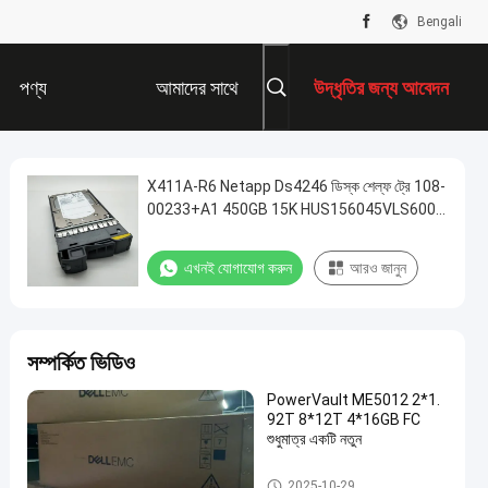
Bengali
পণ্য
আমাদের সাথে
উদ্ধৃতির জন্য আবেদন
যোগাযোগ করুন
X411A-R6 Netapp Ds4246 ডিস্ক শেল্ফ ট্রে 108-
00233+A1 450GB 15K HUS156045VLS600
SAS 3.5 45E7975
এখনই যোগাযোগ করুন
আরও জানুন
সম্পর্কিত ভিডিও
PowerVault ME5012 2*1.
92T 8*12T 4*16GB FC
শুধুমাত্র একটি নতুন
ডেল ইএমসি ইউনিটি স্টোরেজ
2025-10-29