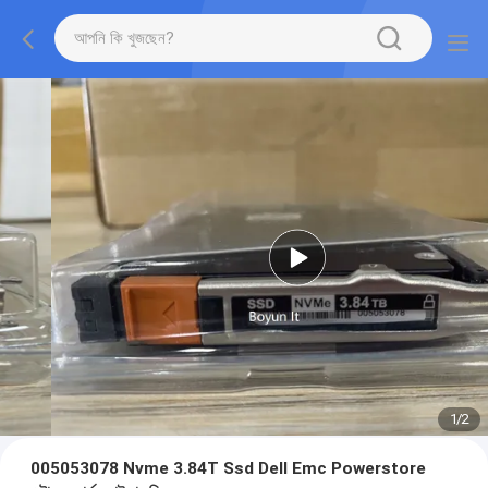
1
/
2
005053078 Nvme 3.84T Ssd Dell Emc Powerstore