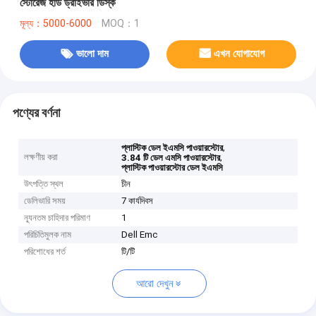
স্টোরেজ হার্ড ড্রাইভার ডিস্ক
মূল্য：5000-6000
MOQ：1
ভালো দাম
এখন যোগাযোগ
পণ্যের বর্ণনা
,
প্লাস্টিক ডেল ইএমসি পাওয়ারস্টোর
লক্ষণীয় করা
,
3.84 টি ডেল এমসি পাওয়ারস্টোর
প্লাস্টিক পাওয়ারস্টোর ডেল ইএমসি
উৎপত্তি স্থল
চীন
ডেলিভারি সময়
7 কার্যদিবস
ন্যূনতম চাহিদার পরিমাণ
1
পরিচিতিমুলক নাম
Dell Emc
পরিশোধের শর্ত
টি/টি
আরো দেখুন