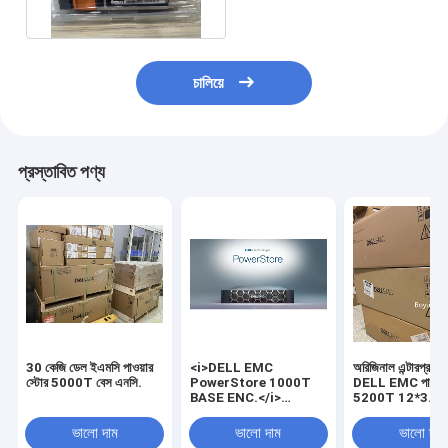
ড্রাইভার ডিস্ক
চালিয়ে
প্রস্তাবিত পণ্য
30 কেজি ডেল ইএমসি পাওয়ার
<i>DELL EMC
অরিজিনাল এন্টারপ্রাই
স্টোর 5000T বেস এনসি.
PowerStore 1000T
DELL EMC পাওয়ার
BASE ENC.</i>
5200T 12*3.8
<b>DELL EMC
পাওয়ারস্টোর 1000T BASE
ভালো দাম
ভালো দাম
ভালো দাম
ENC.</b> <i>FLD