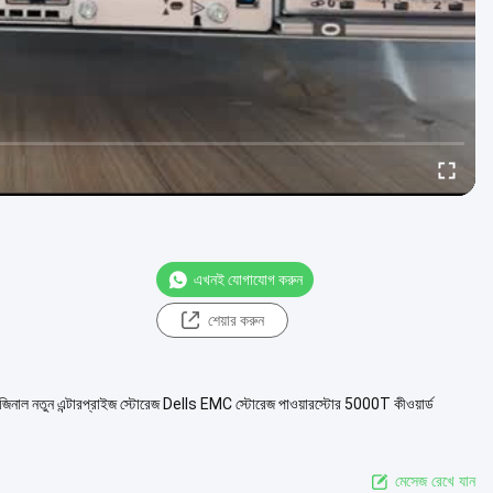
এখনই যোগাযোগ করুন
শেয়ার করুন
নাল নতুন এন্টারপ্রাইজ স্টোরেজ Dells EMC স্টোরেজ পাওয়ারস্টোর 5000T কীওয়ার্ড
মেসেজ রেখে যান