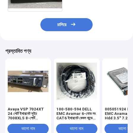
Ethernet Switch
চালিয়ে
প্রস্তাবিত পণ্য
Avaya VSP 7024XT
100-580-594 DELL
005051924 DE
24 পোর্ট ইথারনেট সুইচ
EMC Avamar 6-নোড লং
EMC Avamar 2
7008XLS 8-পোর্ট
CAT6 ইথারনেট কেবল বান্ডেল
Hdd 3.5" 7.2K
10GBASE-SFP+ সহ
সমাবেশ
ভালো দাম
ভালো দাম
ভালো দাম