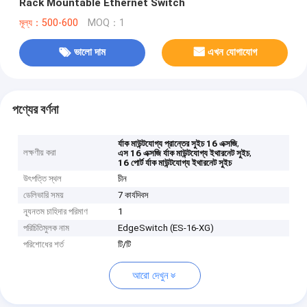
Rack Mountable Ethernet Switch
মূল্য：500-600
MOQ：1
ভালো দাম
এখন যোগাযোগ
পণ্যের বর্ণনা
,
র্যাক মাউন্টযোগ্য প্রান্তের সুইচ 16 এক্সজি
লক্ষণীয় করা
,
এস 16 এক্সজি র্যাক মাউন্টযোগ্য ইথারনেট সুইচ
16 পোর্ট র্যাক মাউন্টযোগ্য ইথারনেট সুইচ
উৎপত্তি স্থল
চীন
ডেলিভারি সময়
7 কার্যদিবস
ন্যূনতম চাহিদার পরিমাণ
1
পরিচিতিমুলক নাম
EdgeSwitch (ES-16-XG)
পরিশোধের শর্ত
টি/টি
আরো দেখুন