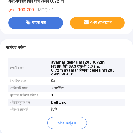
এইচএসবিপি মিনি সাস কেবল 0.72 মি
মূল্য：100-200
MOQ：1
ভালো দাম
এখন যোগাযোগ
পণ্যের বর্ণনা
,
avamar gen4s m1200 0.72m
,
HSBP মিনি SAS তারগুলি 0.72m
লক্ষণীয় করা
0.72m avamar বিজ্ঞাপন gen4s m1200
g94558-001
উৎপত্তি স্থল
চীন
ডেলিভারি সময়
7 কার্যদিবস
ন্যূনতম চাহিদার পরিমাণ
1
পরিচিতিমুলক নাম
Dell Emc
পরিশোধের শর্ত
টি/টি
আরো দেখুন