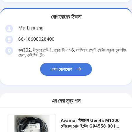
যোগাযোগের ঠিকানা
Ms. Lisa zhu
86-18600028400
রুম302, উত্তর গেট 1, ব্লক বি, নং 6, লংজিয়াং প্লেট মেকিং গ্রুপ, চ্যাংপিং
জেলা, বেইজিং, চীন
এখন যোগাযোগ
এর সেরা মূল্য পান
Avamar বিজ্ঞাপন Gen4s M1200
স্টোরেজ নোড ইন্টেল G94558-001
এইচএসবিপি মিনি সাস কেবল 0.72 মি