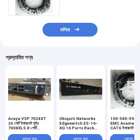
চালিয়ে
প্রস্তাবিত পণ্য
Avaya VSP 7024XT
Ubiquiti Networks
100-580-594 
24 পোর্ট ইথারনেট সুইচ
Edgeswitch ES-16-
EMC Avamar 6-
7008XLS 8-পোর্ট
XG 16 Ports Rack
CAT6 ইথারনেট কেবল 
10GBASE-SFP+ সহ
Mountable Ethernet
সমাবেশ
Switch
ভালো দাম
ভালো দাম
ভালো দাম