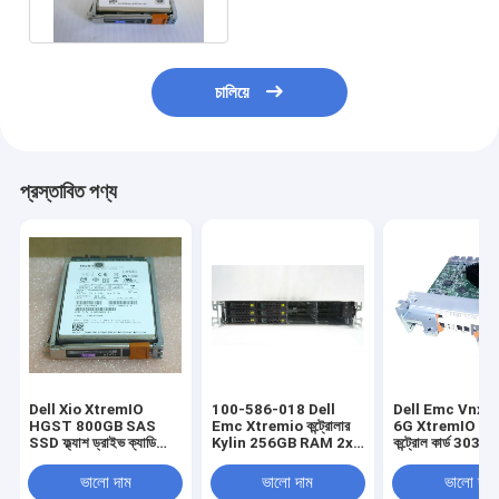
চালিয়ে
প্রস্তাবিত পণ্য
Dell Xio XtremIO
100-586-018 Dell
Dell Emc Vnxe 
HGST 800GB SAS
Emc Xtremio কন্ট্রোলার
6G XtremIO Emc
SSD ফ্ল্যাশ ড্রাইভ ক্যাডি
Kylin 256GB RAM 2x
কন্ট্রোল কার্ড 303-
005050674
200GB SSD ড্রাইভ 2x
000E
118033288-01
900GB HDD
ভালো দাম
ভালো দাম
ভালো দাম