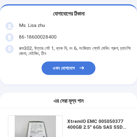
যোগাযোগের ঠিকানা
Ms. Lisa zhu
86-18600028400
রুম302, উত্তর গেট 1, ব্লক বি, নং 6, লংজিয়াং প্লেট মেকিং গ্রুপ, চ্যাংপিং
জেলা, বেইজিং, চীন
এখন যোগাযোগ
এর সেরা মূল্য পান
XtremIO EMC 005050377
400GB 2.5" 6Gb SAS SSD
হার্ড ড্রাইভ HDD 118027780-02