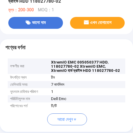
ড্রাইভ HDD 118027780-02
মূল্য：200-300
MOQ：1
ভালো দাম
এখন যোগাযোগ
পণ্যের বর্ণনা
,
XtremIO EMC 005050377 HDD
লক্ষণীয় করা
,
118027780-02 XtremIO EMC
XtremIO হার্ড ড্রাইভ HDD 118027780-02
উৎপত্তি স্থল
চীন
ডেলিভারি সময়
7 কার্যদিবস
ন্যূনতম চাহিদার পরিমাণ
1
পরিচিতিমুলক নাম
Dell Emc
পরিশোধের শর্ত
টি/টি
আরো দেখুন