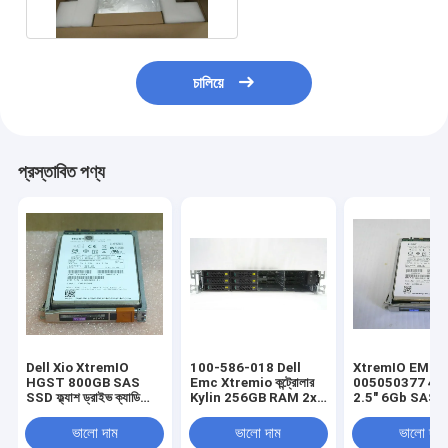
চালিয়ে
প্রস্তাবিত পণ্য
Dell Xio XtremIO
100-586-018 Dell
XtremIO EMC
HGST 800GB SAS
Emc Xtremio কন্ট্রোলার
005050377 40
SSD ফ্ল্যাশ ড্রাইভ ক্যাডি
Kylin 256GB RAM 2x
2.5" 6Gb SAS SS
005050674
200GB SSD ড্রাইভ 2x
ড্রাইভ HDD
118033288-01
900GB HDD
118027780-02
ভালো দাম
ভালো দাম
ভালো দাম