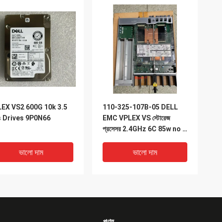
EX VS2 600G 10k 3.5
110-325-107B-05 DELL
 Drives 9P0N66
EMC VPLEX VS স্টোরেজ
প্রসেসর 2.4GHz 6C 85w no /
Mem VPLEX DELL VS6
ভালো দাম
ভালো দাম
পণ্য