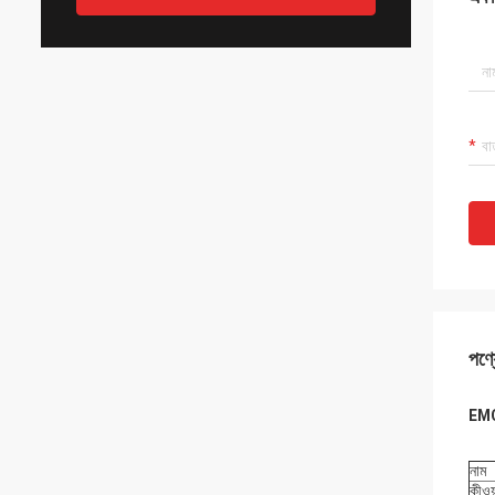
পণ্য
EMC
নাম
কীওয়