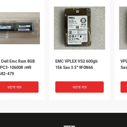
x Dell Emc Ram 8GB
EMC VPLEX VS2 600gb
VPL
PC3-10600R মেমরি
15k Sas 3.5" 9F0N66
Sas
582-479
ভালো দাম
ভালো দাম
সম্বন্ধে