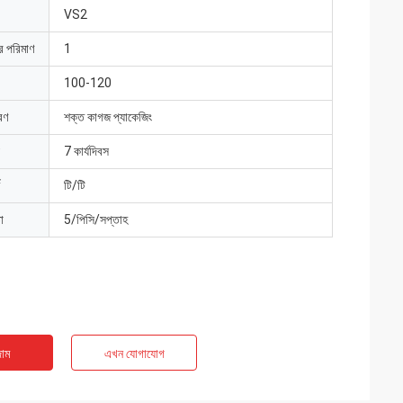
VS2
ার পরিমাণ
1
100-120
রণ
শক্ত কাগজ প্যাকেজিং
7 কার্যদিবস
টি/টি
া
5/পিসি/সপ্তাহ
াম
এখন যোগাযোগ