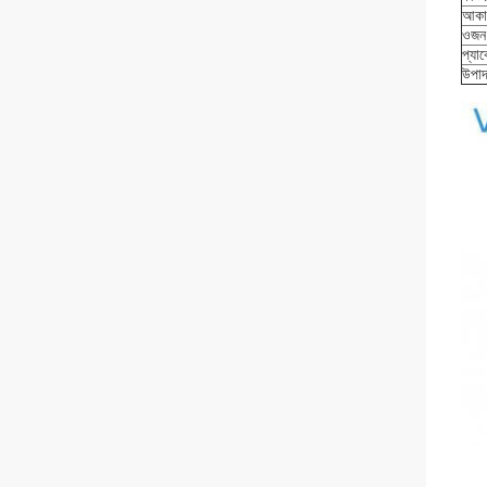
আকা
ওজন
প্যা
উপাদ