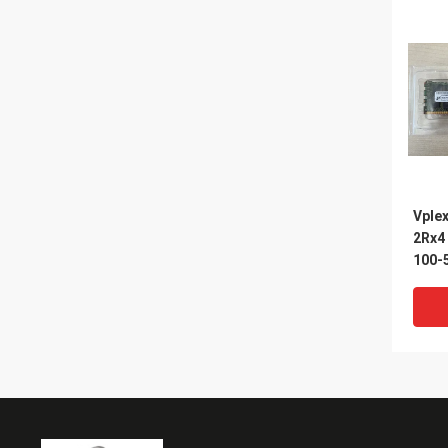
Vple
2Rx4 
100-