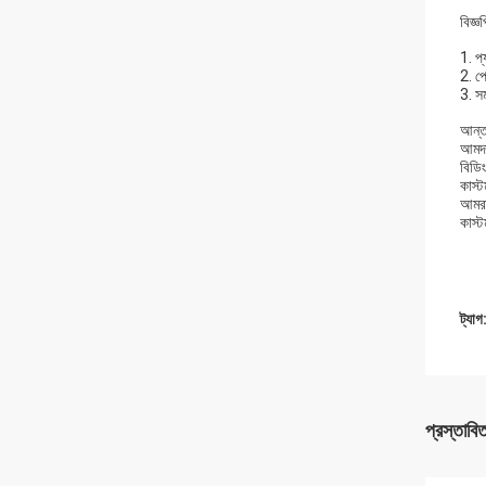
বিজ্ঞপ
1. প্
2. প
3. সম
আন্তর
আমদান
বিডি
কাস্
আমরা
কাস্ট
ট্যাগ
প্রস্তাবি