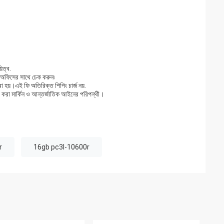
িত্ব.
 অফিসের সাথে চেক করুন৷
 হয়।এই ফি অতিরিক্ত শিপিং চার্জ নয়.
া করা মার্কিন ও আন্তর্জাতিক আইনের পরিপন্থী।
r
16gb pc3l-10600r