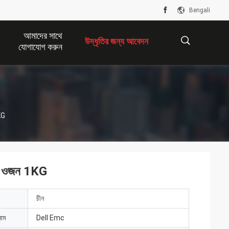
Bengali
আমাদের সাথে
উদ্ধৃতির জন্য আবেদন
যোগাযোগ করুন
描
KG
述
l ওজন 1KG
চীন
নাম
Dell Emc