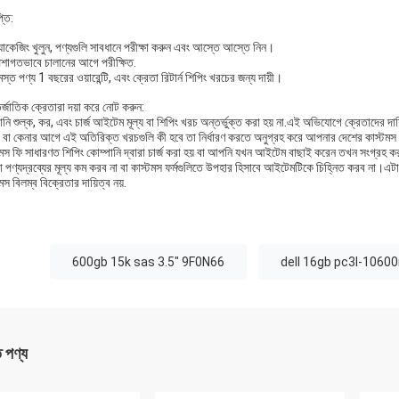
্তি:
যাকেজিং খুলুন, পণ্যগুলি সাবধানে পরীক্ষা করুন এবং আস্তে আস্তে নিন।
েশাগতভাবে চালানের আগে পরীক্ষিত.
স্ত পণ্য 1 বছরের ওয়ারেন্টি, এবং ক্রেতা রিটার্ন শিপিং খরচের জন্য দায়ী।
্জাতিক ক্রেতারা দয়া করে নোট করুন:
ি শুল্ক, কর, এবং চার্জ আইটেম মূল্য বা শিপিং খরচ অন্তর্ভুক্ত করা হয় না.এই অভিযোগে ক্রেতাদের দায়
ং বা কেনার আগে এই অতিরিক্ত খরচগুলি কী হবে তা নির্ধারণ করতে অনুগ্রহ করে আপনার দেশের কাস্টমস
টমস ফি সাধারণত শিপিং কোম্পানি দ্বারা চার্জ করা হয় বা আপনি যখন আইটেম বাছাই করেন তখন সংগ্রহ করা
 পণ্যদ্রব্যের মূল্য কম করব না বা কাস্টমস ফর্মগুলিতে উপহার হিসাবে আইটেমটিকে চিহ্নিত করব না।এট
মস বিলম্ব বিক্রেতার দায়িত্ব নয়.
:
600gb 15k sas 3.5" 9F0N66
dell 16gb pc3l-10600
ত পণ্য