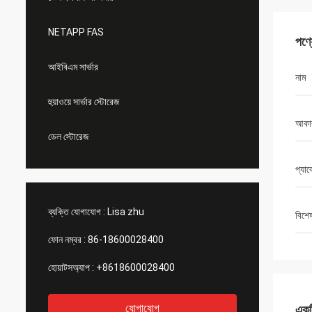
NETAPP FAS
পণ্
আইবিএম সার্ভার
নাম
হুয়াওয়ে সার্ভার স্টোরেজ
আকা
ডেল স্টোরেজ
প্যা
ব্যক্তি যোগাযোগ :
Lisa zhu
বিশে
ফোন নম্বর :
86-18600028400
হোয়াটসঅ্যাপ :
+8618600028400
যোগাযোগ
একটি