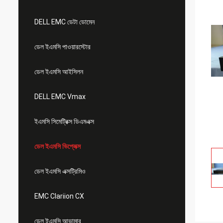
DELL EMC ডেটা ডোমেন
ডেল ইএমসি পাওয়ারস্টোর
ডেল ইএমসি আইসিলন
DELL EMC Vmax
ইএমসি সিমেট্রিক্স ডিএমএক্স
ডেল ইএমসি ভিপ্লেক্স
ডেল ইএমসি এক্সট্রিমিও
EMC Clariion CX
ডেল ইএমসি আভামার