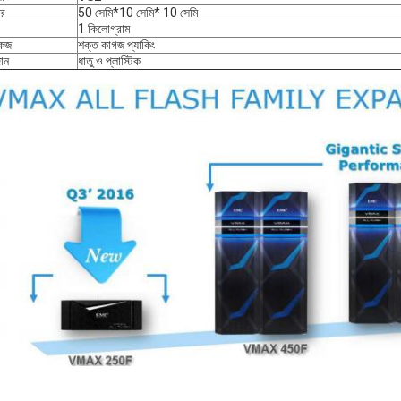
র
50 সেমি*10 সেমি* 10 সেমি
1 কিলোগ্রাম
কেজ
শক্ত কাগজ প্যাকিং
ান
ধাতু ও প্লাস্টিক