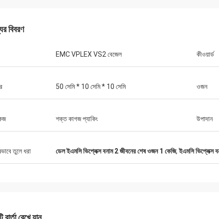
যের বিবরণ
EMC VPLEX VS2 বেজেল
কীওয়ার্ড
র
50 সেমি * 10 সেমি * 10 সেমি
ওজন
কেজ
শক্ত কাগজ প্যাকিং
উপাদান
ষভাবে তুলে ধরা
ডেল ইএমসি ভিপ্লেক্স বনাম 2 জীবনের শেষ ওজন 1 কেজি
,
ইএমসি ভিপ্লেক্স 
 বার্তা রেখে যান