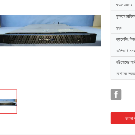
মডেল নম্বার
ন্যূনতম চাহিদ
মূল্য
প্যাকেজিং বিব
ডেলিভারি সময়
পরিশোধের শর্ত
যোগানের ক্ষমত
ভালো দ