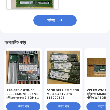
চালিয়ে
প্রস্তাবিত পণ্য
110-325-107B-05
64GB DELL EMC SSD
VPLEX VS6 E
DELL EMC VPLEX VS
MLC 6G 512BPS
কন্ট্রোলার MMCS ম্য
স্টোরেজ প্রসেসর 2.4GHz
118000106
মডিউল W/ 4GB 
6C 85w no / Mem
128GB MLC S
VPLEX DELL VS6
100-564-195-
ভালো দাম
ভালো দাম
ভালো দাম