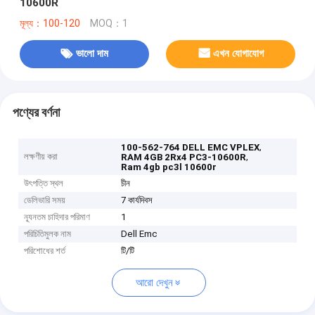
10600R
মূল্য：100-120
MOQ：1
ভালো দাম
এখন যোগাযোগ
পণ্যের বর্ণনা
,
100-562-764 DELL EMC VPLEX
লক্ষণীয় করা
,
RAM 4GB 2Rx4 PC3-10600R
Ram 4gb pc3l 10600r
উৎপত্তি স্থল
চীন
ডেলিভারি সময়
7 কার্যদিবস
ন্যূনতম চাহিদার পরিমাণ
1
পরিচিতিমুলক নাম
Dell Emc
পরিশোধের শর্ত
টি/টি
আরো দেখুন