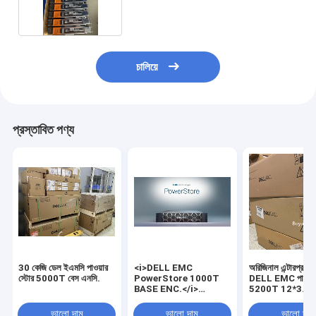
চালিয়ে
প্রস্তাবিত পণ্য
30 কেজি ডেল ইএমসি পাওয়ার
<i>DELL EMC
অরিজিনাল এন্টারপ্রাই
স্টোর 5000T বেস এনসি.
PowerStore 1000T
DELL EMC পাওয়ার
BASE ENC.</i>
5200T 12*3.8
<b>DELL EMC
পাওয়ারস্টোর 1000T BASE
ভালো দাম
ভালো দাম
ভালো দাম