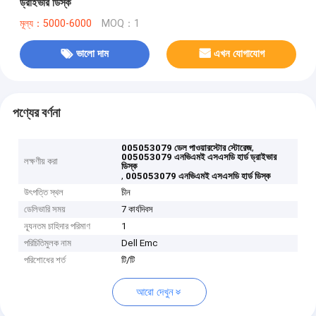
ড্রাইভার ডিস্ক
মূল্য：5000-6000
MOQ：1
ভালো দাম
এখন যোগাযোগ
পণ্যের বর্ণনা
,
005053079 ডেল পাওয়ারস্টোর স্টোরেজ
005053079 এনভিএমই এসএসডি হার্ড ড্রাইভার
লক্ষণীয় করা
ডিস্ক
,
005053079 এনভিএমই এসএসডি হার্ড ডিস্ক
উৎপত্তি স্থল
চীন
ডেলিভারি সময়
7 কার্যদিবস
ন্যূনতম চাহিদার পরিমাণ
1
পরিচিতিমুলক নাম
Dell Emc
পরিশোধের শর্ত
টি/টি
আরো দেখুন