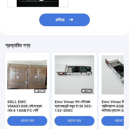
চালিয়ে
প্রস্তাবিত পণ্য
DELL EMC
Emc Vmax সান স্টোরেজ
Emc Vmax ডিস্ক
VMAX100K মেইনফ্রেম
ম্যানেজমেন্ট মডুল P/N 303-
প্রতিস্থাপন 4GB 4 পো
হেড 4 16GB FC পোর্ট
132-000C
ফাইবার চ্যানেল Sfp
303-086-100B
ভালো দাম
ভালো দাম
ভালো দাম