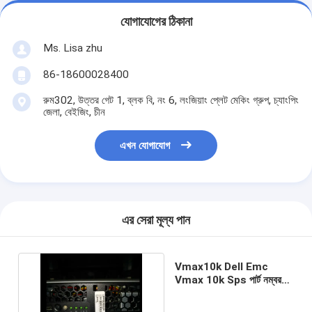
যোগাযোগের ঠিকানা
Ms. Lisa zhu
86-18600028400
রুম302, উত্তর গেট 1, ব্লক বি, নং 6, লংজিয়াং প্লেট মেকিং গ্রুপ, চ্যাংপিং
জেলা, বেইজিং, চীন
এখন যোগাযোগ
এর সেরা মূল্য পান
Vmax10k Dell Emc
Vmax 10k Sps পার্ট নম্বর
090-000-218 1U সার্ভার