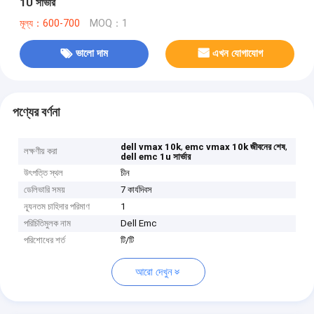
1U সার্ভার
মূল্য：600-700
MOQ：1
ভালো দাম
এখন যোগাযোগ
পণ্যের বর্ণনা
,
,
dell vmax 10k
emc vmax 10k জীবনের শেষ
লক্ষণীয় করা
dell emc 1u সার্ভার
উৎপত্তি স্থল
চীন
ডেলিভারি সময়
7 কার্যদিবস
ন্যূনতম চাহিদার পরিমাণ
1
পরিচিতিমুলক নাম
Dell Emc
পরিশোধের শর্ত
টি/টি
আরো দেখুন