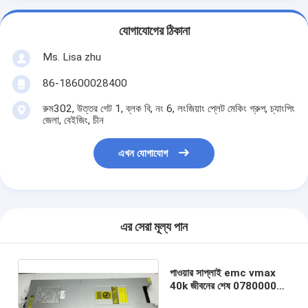
যোগাযোগের ঠিকানা
Ms. Lisa zhu
86-18600028400
রুম302, উত্তর গেট 1, ব্লক বি, নং 6, লংজিয়াং প্লেট মেকিং গ্রুপ, চ্যাংপিং
জেলা, বেইজিং, চীন
এখন যোগাযোগ
এর সেরা মূল্য পান
পাওয়ার সাপ্লাই emc vmax
40k জীবনের শেষ 078000080
078-000-080 2200W