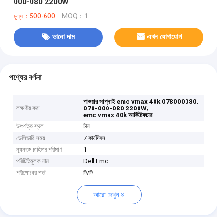
000-080 2200W
মূল্য：500-600
MOQ：1
ভালো দাম
এখন যোগাযোগ
পণ্যের বর্ণনা
,
পাওয়ার সাপ্লাই emc vmax 40k 078000080
লক্ষণীয় করা
,
078-000-080 2200W
emc vmax 40k আর্কিটেকচার
উৎপত্তি স্থল
চীন
ডেলিভারি সময়
7 কার্যদিবস
ন্যূনতম চাহিদার পরিমাণ
1
পরিচিতিমুলক নাম
Dell Emc
পরিশোধের শর্ত
টি/টি
আরো দেখুন