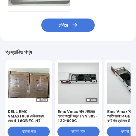
চালিয়ে
প্রস্তাবিত পণ্য
DELL EMC
Emc Vmax সান স্টোরেজ
Emc Vmax ডিস্ক
VMAX100K মেইনফ্রেম
ম্যানেজমেন্ট মডুল P/N 303-
প্রতিস্থাপন 4GB 4 পো
হেড 4 16GB FC পোর্ট
132-000C
ফাইবার চ্যানেল Sfp
303-086-100B
ভালো দাম
ভালো দাম
ভালো দাম