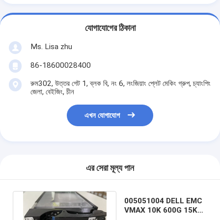
যোগাযোগের ঠিকানা
Ms. Lisa zhu
86-18600028400
রুম302, উত্তর গেট 1, ব্লক বি, নং 6, লংজিয়াং প্লেট মেকিং গ্রুপ, চ্যাংপিং
জেলা, বেইজিং, চীন
এখন যোগাযোগ
এর সেরা মূল্য পান
005051004 DELL EMC
VMAX 10K 600G 15K
3.5 সলিড স্টেট হার্ড ড্রাইভ