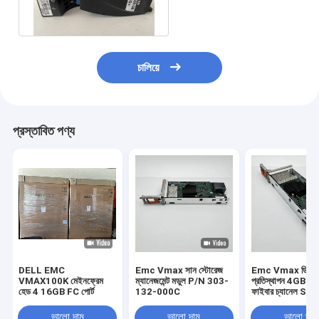
চালিয়ে
প্রস্তাবিত পণ্য
DELL EMC
Emc Vmax সান স্টোরেজ
Emc Vmax ডিস্ক
VMAX100K মেইনফ্রেম
ম্যানেজমেন্ট মডুল P/N 303-
প্রতিস্থাপন 4GB 4 পো
হেড 4 16GB FC পোর্ট
132-000C
ফাইবার চ্যানেল Sfp
303-086-100B
ভালো দাম
ভালো দাম
ভালো দাম