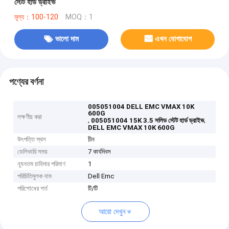
স্টেট হার্ড ড্রাইভ
মূল্য：100-120
MOQ：1
ভালো দাম
এখন যোগাযোগ
পণ্যের বর্ণনা
005051004 DELL EMC VMAX 10K
600G
লক্ষণীয় করা
,
,
005051004 15K 3.5 সলিড স্টেট হার্ড ড্রাইভ
DELL EMC VMAX 10K 600G
উৎপত্তি স্থল
চীন
ডেলিভারি সময়
7 কার্যদিবস
ন্যূনতম চাহিদার পরিমাণ
1
পরিচিতিমুলক নাম
Dell Emc
পরিশোধের শর্ত
টি/টি
আরো দেখুন