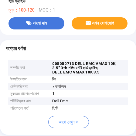
হার্ড ড্রাইভ
মূল্য：100-120
MOQ：1
ভালো দাম
এখন যোগাযোগ
পণ্যের বর্ণনা
,
005050713 DELL EMC VMAX 10K
লক্ষণীয় করা
,
3.5" 3tb সলিড স্টেট হার্ড ড্রাইভ
DELL EMC VMAX 10K 3.5
উৎপত্তি স্থল
চীন
ডেলিভারি সময়
7 কার্যদিবস
ন্যূনতম চাহিদার পরিমাণ
1
পরিচিতিমুলক নাম
Dell Emc
পরিশোধের শর্ত
টি/টি
আরো দেখুন