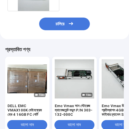
চালিয়ে
প্রস্তাবিত পণ্য
DELL EMC
Emc Vmax সান স্টোরেজ
Emc Vmax ডিস্ক
VMAX100K মেইনফ্রেম
ম্যানেজমেন্ট মডুল P/N 303-
প্রতিস্থাপন 4GB 4 পো
হেড 4 16GB FC পোর্ট
132-000C
ফাইবার চ্যানেল Sfp
303-086-100B
ভালো দাম
ভালো দাম
ভালো দাম