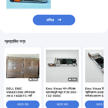
4G 528 BPS
চালিয়ে
প্রস্তাবিত পণ্য
DELL EMC
Emc Vmax সান স্টোরেজ
Emc Vmax ডিস্ক
VMAX100K মেইনফ্রেম
ম্যানেজমেন্ট মডুল P/N 303-
প্রতিস্থাপন 4GB 4 পো
হেড 4 16GB FC পোর্ট
132-000C
ফাইবার চ্যানেল Sfp
303-086-100B
ভালো দাম
ভালো দাম
ভালো দাম