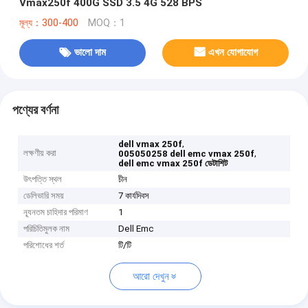
Vmax250f 400G SSD 3.5 4G 528 BPS
মূল্য：300-400
MOQ：1
ভালো দাম
এখন যোগাযোগ
পণ্যের বর্ণনা
,
dell vmax 250f
লক্ষণীয় করা
,
005050258 dell emc vmax 250f
dell emc vmax 250f ডেটাশিট
উৎপত্তি স্থল
চীন
ডেলিভারি সময়
7 কার্যদিবস
ন্যূনতম চাহিদার পরিমাণ
1
পরিচিতিমুলক নাম
Dell Emc
পরিশোধের শর্ত
টি/টি
আরো দেখুন