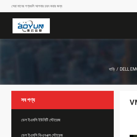
সেরা মানের পণ্যগুলি আপনার চয়ন করার জন্য
বাড়ি
/
DELL EM
সব পণ্য
VM
ডেল ইএমসি ইউনিটি স্টোরেজ
ডেল ইএমসি ভিএনএক্স স্টোরেজ