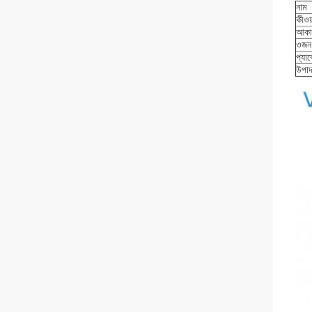
নাম
কীওয়
আকা
ওজন
প্যা
উপাদ