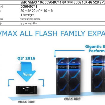
EMC VMAX 10K 005049741 হার্ড ডিস্ক 300G10K 4G 528 BP
ার্ড
005049741
র
30 সেমি* 20 সেমি* 10 সেমি
1 কিলোগ্রাম
কেজ
শক্ত কাগজ প্যাকিং
ান
ধাতু ও প্লাস্টিক