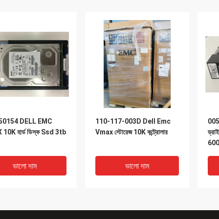
50154 DELL EMC
110-117-003D Dell Emc
0050
10K হার্ড ডিস্ক Ssd 3tb
Vmax স্টোরেজ 10K কন্ট্রোলার
ড্র
600
ভালো দাম
ভালো দাম