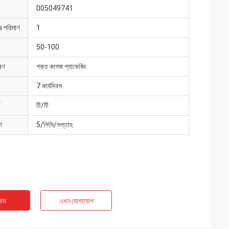
005049741
ার পরিমাণ
1
50-100
রণ
শক্ত কাগজ প্যাকেজিং
7 কার্যদিবস
টি/টি
া
5/পিসি/সপ্তাহ
াম
এখন যোগাযোগ