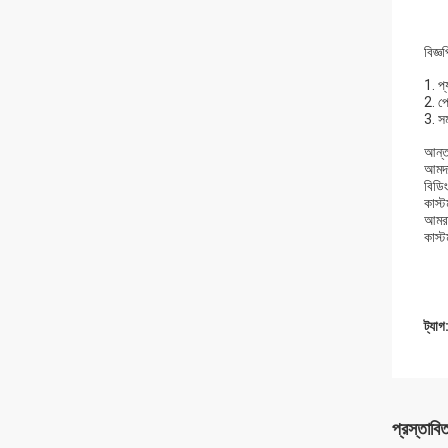
বিজ্ঞপ
1. প্
2. প
3. সম
আন্তর
আমদান
বিডি
কাস্
আমরা
কাস্ট
ট্যাগ
প্রস্তাবি