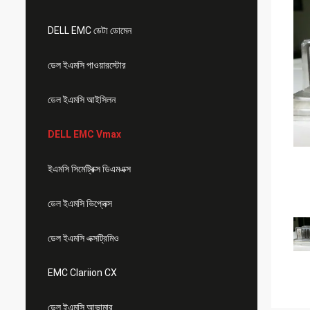
DELL EMC ডেটা ডোমেন
ডেল ইএমসি পাওয়ারস্টোর
ডেল ইএমসি আইসিলন
DELL EMC Vmax
ইএমসি সিমেট্রিক্স ডিএমএক্স
ডেল ইএমসি ভিপ্লেক্স
ডেল ইএমসি এক্সট্রিমিও
EMC Clariion CX
ডেল ইএমসি আভামার