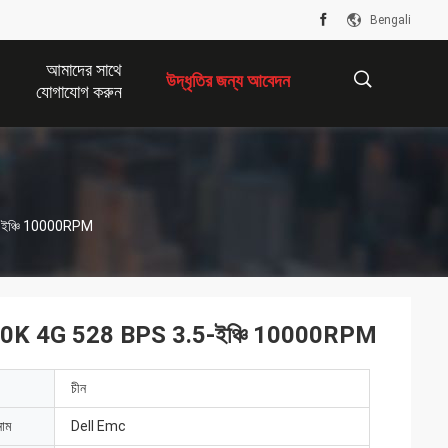
Bengali
আমাদের সাথে
উদ্ধৃতির জন্য আবেদন
যোগাযোগ করুন
描
ইঞ্চি 10000RPM
述
0K 4G 528 BPS 3.5-ইঞ্চি 10000RPM
চীন
নাম
Dell Emc