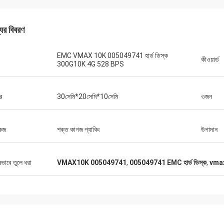
যের বিবরণ
EMC VMAX 10K 005049741 হার্ড ডিস্ক
কীওয়ার্ড
300G10K 4G 528 BPS
র
30সেমি*20সেমি*10সেমি
ওজন
কেজ
শক্ত কাগজ প্যাকিং
উপাদান
ষভাবে তুলে ধরা
VMAX10K 005049741
,
005049741 EMC হার্ড ডিস্ক
,
vmax