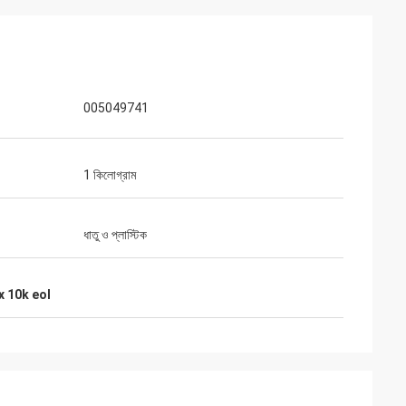
005049741
1 কিলোগ্রাম
ধাতু ও প্লাস্টিক
 10k eol