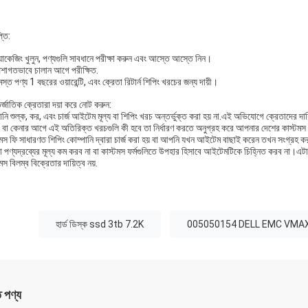
্তি:
যাকেজিং খুলুন, পণ্যগুলি সাবধানে পরীক্ষা করুন এবং আস্তে আস্তে নিন।
েশাগতভাবে চালান আগে পরীক্ষিত.
স্ত পণ্য 1 বছরের ওয়ারেন্টি, এবং ক্রেতা রিটার্ন শিপিং খরচের জন্য দায়ী।
্জাতিক ক্রেতারা দয়া করে নোট করুন:
ি শুল্ক, কর, এবং চার্জ আইটেম মূল্য বা শিপিং খরচ অন্তর্ভুক্ত করা হয় না.এই অভিযোগে ক্রেতাদের দায়
ং বা কেনার আগে এই অতিরিক্ত খরচগুলি কী হবে তা নির্ধারণ করতে অনুগ্রহ করে আপনার দেশের কাস্টমস
টমস ফি সাধারণত শিপিং কোম্পানি দ্বারা চার্জ করা হয় বা আপনি যখন আইটেম বাছাই করেন তখন সংগ্রহ করা
 পণ্যদ্রব্যের মূল্য কম করব না বা কাস্টমস ফর্মগুলিতে উপহার হিসাবে আইটেমটিকে চিহ্নিত করব না।এট
মস বিলম্ব বিক্রেতার দায়িত্ব নয়.
:
হার্ড ডিস্ক ssd 3tb 7.2K
005050154 DELL EMC VMA
ত পণ্য