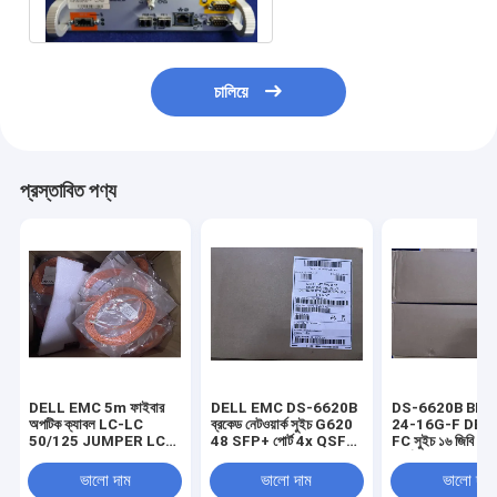
চালিয়ে
প্রস্তাবিত পণ্য
DELL EMC 5m ফাইবার
DELL EMC DS-6620B
DS-6620B BR-
অপটিক ক্যাবল LC-LC
ব্রকেড নেটওয়ার্ক সুইচ G620
24-16G-F DEL
50/125 JUMPER LC
48 SFP+ পোর্ট 4x QSFP
FC সুইচ ১৬ জিবি ২৪টি 
((D), 2mm ZIP OFNP
16GB
পোর্ট সহ
038-003-739
ভালো দাম
ভালো দাম
ভালো দাম