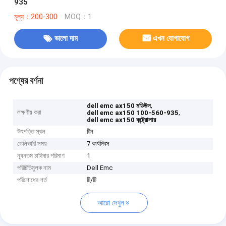
935
মূল্য：200-300
MOQ：1
ভালো দাম
এখন যোগাযোগ
পণ্যের বর্ণনা
,
dell emc ax150 মডিউল
লক্ষণীয় করা
,
dell emc ax150 100-560-935
dell emc ax150 কন্ট্রোলার
উৎপত্তি স্থল
চীন
ডেলিভারি সময়
7 কার্যদিবস
ন্যূনতম চাহিদার পরিমাণ
1
পরিচিতিমুলক নাম
Dell Emc
পরিশোধের শর্ত
টি/টি
আরো দেখুন