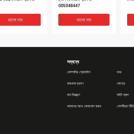
005048447
ভালো দাম
ভালো দাম
সম্বন্ধে
কোম্পানির প্রোফাইল
খবর
কারখানা ভ্রমণ
ক্ষেত্রে
মান নিয়ন্ত্রণ
সাইট ম্যাপ
48386 Emc Clariion
Dell Emc Clariion Cx3-40
CX3
আমাদের সাথে যোগাযোগ করুন
গোপনীয়তা নীতি
স্টোরেজ প্রসেসর বোর্ড ডেল
Cx4-120 480 600GB FC
CEL
T2571 0T2571
HDD 005048952
NAS
118032661-02
ভালো দাম
ভালো দাম