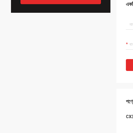
একটি
পণ্য
CX3