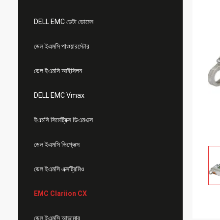
DELL EMC ডেটা ডোমেন
ডেল ইএমসি পাওয়ারস্টোর
ডেল ইএমসি আইসিলন
DELL EMC Vmax
ইএমসি সিমেট্রিক্স ডিএমএক্স
ডেল ইএমসি ভিপ্লেক্স
ডেল ইএমসি এক্সট্রিমিও
EMC Clariion CX
ডেল ইএমসি আভামার