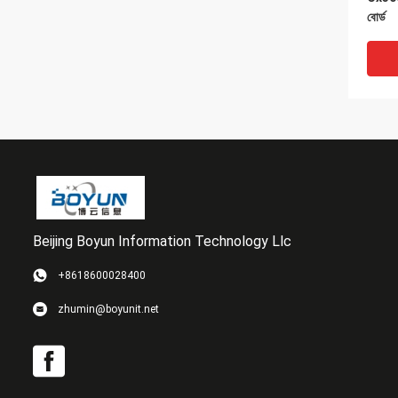
বোর্ড
Beijing Boyun Information Technology Llc
+8618600028400
0053
zhumin@boyunit.net
Cx500 
P/N 