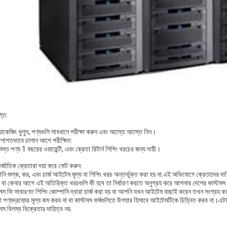
্তি:
যাকেজিং খুলুন, পণ্যগুলি সাবধানে পরীক্ষা করুন এবং আস্তে আস্তে নিন।
েশাগতভাবে চালান আগে পরীক্ষিত.
স্ত পণ্য 1 বছরের ওয়ারেন্টি, এবং ক্রেতা রিটার্ন শিপিং খরচের জন্য দায়ী।
্জাতিক ক্রেতারা দয়া করে নোট করুন:
ি শুল্ক, কর, এবং চার্জ আইটেম মূল্য বা শিপিং খরচ অন্তর্ভুক্ত করা হয় না.এই অভিযোগে ক্রেতাদের দায়
ং বা কেনার আগে এই অতিরিক্ত খরচগুলি কী হবে তা নির্ধারণ করতে অনুগ্রহ করে আপনার দেশের কাস্টমস
টমস ফি সাধারণত শিপিং কোম্পানি দ্বারা চার্জ করা হয় বা আপনি যখন আইটেম বাছাই করেন তখন সংগ্রহ করা
 পণ্যদ্রব্যের মূল্য কম করব না বা কাস্টমস ফর্মগুলিতে উপহার হিসাবে আইটেমটিকে চিহ্নিত করব না।এট
মস বিলম্ব বিক্রেতার দায়িত্ব নয়.