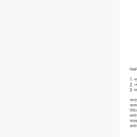
বিজ্ঞপ
1. প্
2. প
3. সম
আন্তর
আমদান
বিডি
কাস্
আমরা
কাস্ট