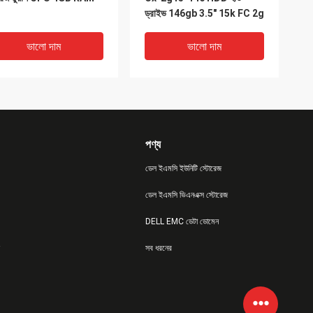
ড্রাইভ 146gb 3.5" 15k FC 2g
ভালো দাম
ভালো দাম
পণ্য
ডেল ইএমসি ইউনিটি স্টোরেজ
ডেল ইএমসি ভিএনএক্স স্টোরেজ
DELL EMC ডেটা ডোমেন
80 Dell Emc ডেটা মুভার
100-561-293 ডেল ইএমসি
সব ধরনের
ERRA NS80 CPU ব্লেড
সেলেরার স্টোরেজ Ns 20 Emc
 100-560-538
Cx3-10
ভালো দাম
ভালো দাম