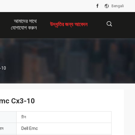
Bengali
আমাদের সাথে
উদ্ধৃতির জন্য আবেদন
যোগাযোগ করুন
描
3-10
述
 Emc Cx3-10
চীন
নাম
Dell Emc