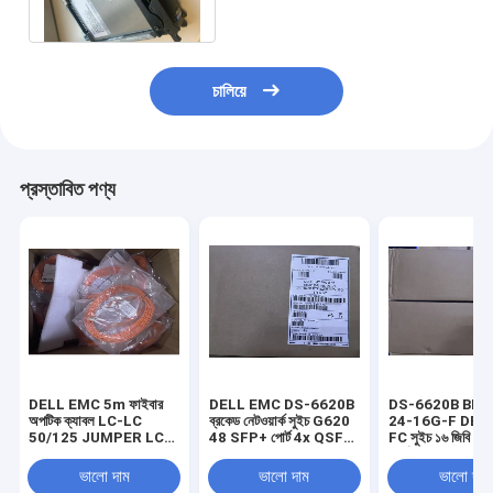
400GB SSD 005048999
চালিয়ে
প্রস্তাবিত পণ্য
DELL EMC 5m ফাইবার
DELL EMC DS-6620B
DS-6620B BR-
অপটিক ক্যাবল LC-LC
ব্রকেড নেটওয়ার্ক সুইচ G620
24-16G-F DEL
50/125 JUMPER LC
48 SFP+ পোর্ট 4x QSFP
FC সুইচ ১৬ জিবি ২৪টি 
((D), 2mm ZIP OFNP
16GB
পোর্ট সহ
038-003-739
ভালো দাম
ভালো দাম
ভালো দাম