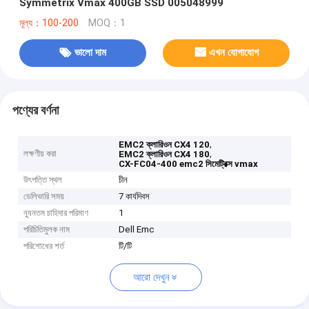
Symmetrix Vmax 400GB SSD 005048999
মূল্য：100-200
MOQ：1
ভালো দাম
এখন যোগাযোগ
পণ্যের বর্ণনা
,
EMC2 ক্লারিওন CX4 120
লক্ষণীয় করা
,
EMC2 ক্লারিওন CX4 180
CX-FC04-400 emc2 সিমেট্রিক্স vmax
উৎপত্তি স্থল
চীন
ডেলিভারি সময়
7 কার্যদিবস
ন্যূনতম চাহিদার পরিমাণ
1
পরিচিতিমুলক নাম
Dell Emc
পরিশোধের শর্ত
টি/টি
আরো দেখুন