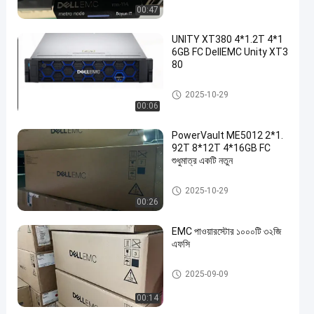
00:47
UNITY XT380 4*1.2T 4*1
6GB FC DellEMC Unity XT3
80
ডেল ইএমসি ইউনিটি স্টোরেজ
2025-10-29
00:06
PowerVault ME5012 2*1.
92T 8*12T 4*16GB FC
শুধুমাত্র একটি নতুন
ডেল ইএমসি ইউনিটি স্টোরেজ
2025-10-29
00:26
EMC পাওয়ারস্টোর ১০০০টি ৩২জি
এফসি
ডেল ইএমসি ইউনিটি স্টোরেজ
2025-09-09
00:14