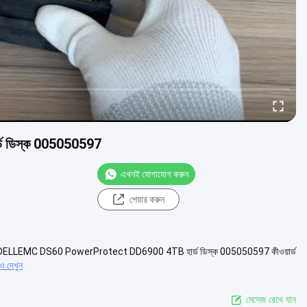
 ডিস্ক 005050597
এখনই যোগাযোগ করুন
শেয়ার করুন
ELLEMC DS60 PowerProtect DD6900 4TB হার্ড ডিস্ক 005050597 কীওয়ার্ড
 দেখুন
মেসেজ রেখে যান