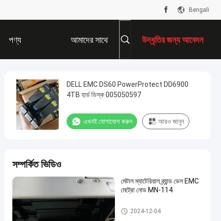
Bengali
পণ্য
আমাদের সাথে
উদ্ধৃতির জন্য আবেদন
যোগাযোগ করুন
DELL EMC DS60 PowerProtect DD6900
4TB হার্ড ডিস্ক 005050597
এখনই যোগাযোগ করুন
আরও জানুন
সম্পর্কিত ভিডিও
মেটাল ম্যাটেরিয়াল ব্র্যান্ড ডেল EMC
মেট্রো নোড MN-114
DELL EMC ডেটা ডোমেন
2024-12-04