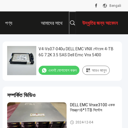
Bengali
পণ্য
আমাদের সাথে
উদ্ধৃতির জন্য আবেদন
যোগাযোগ করুন
V4-Vs07-040u DELL EMC VNX স্টোরেজ 4-TB
6G 7.2K 3.5 SAS Dell Emc Vnx 5400
এখনই যোগাযোগ করুন
আরও জানুন
সম্পর্কিত ভিডিও
DELL EMC Vnxe3100 একক
নিয়ন্ত্রণ 6*1TB সিস্টেম
ডেল ইএমসি ভিএনএক্স স্টোরেজ
2024-12-04