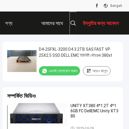
Bengali
পণ্য
আমাদের সাথে
উদ্ধৃতির জন্য আবেদন
যোগাযোগ করুন
D4-2SFXL-3200 D4 3.2TB SAS FAST VP
25X2.5 SSD DELL EMC ইউনিটি স্টোরেজ 380xt
এখনই যোগাযোগ করুন
আরও জানুন
সম্পর্কিত ভিডিও
UNITY XT380 4*1.2T 4*1
6GB FC DellEMC Unity XT3
80
ডেল ইএমসি ইউনিটি স্টোরেজ
2025-10-29