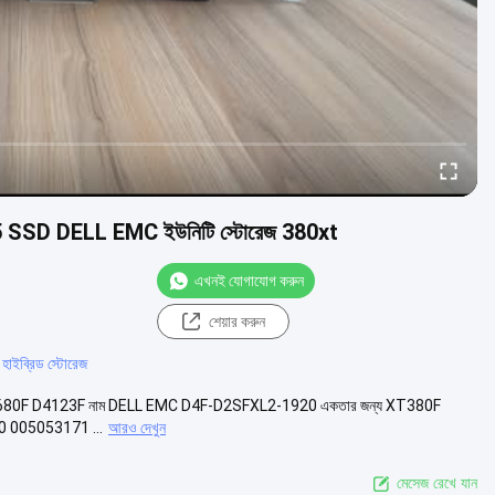
SD DELL EMC ইউনিটি স্টোরেজ 380xt
এখনই যোগাযোগ করুন
শেয়ার করুন
াইব্রিড স্টোরেজ
80F D4123F নাম DELL EMC D4F-D2SFXL2-1920 একতার জন্য XT380F
 005053171 ...
আরও দেখুন
মেসেজ রেখে যান