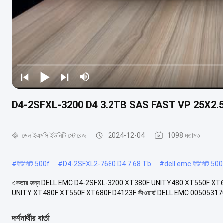
D4-2SFXL-3200 D4 3.2TB SAS FAST VP 25X2.5 S
ডেল ইএমসি ইউনিটি স্টোরেজ
2024-12-04
1098 মতামত
#
ইউনিটি 500f
#
D4-2SFXL2-7680 D4 7.68 Tb
#
dell emc ইউনিটি 500 হ
একতার জন্য DELL EMC D4-2SFXL-3200 XT380F UNITY480 XT550F XT6
UNITY XT480F XT550F XT680F D4123F কীওয়ার্ড DELL EMC 005053170
দর্শনার্থীর বার্তা