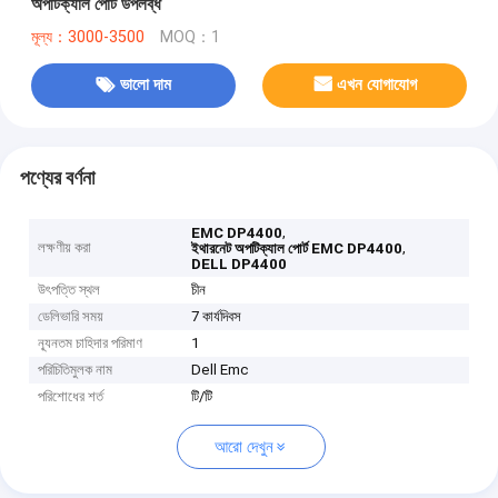
অপটিক্যাল পোর্ট উপলব্ধ
মূল্য：3000-3500
MOQ：1
ভালো দাম
এখন যোগাযোগ
পণ্যের বর্ণনা
,
EMC DP4400
লক্ষণীয় করা
,
ইথারনেট অপটিক্যাল পোর্ট EMC DP4400
DELL DP4400
উৎপত্তি স্থল
চীন
ডেলিভারি সময়
7 কার্যদিবস
ন্যূনতম চাহিদার পরিমাণ
1
পরিচিতিমুলক নাম
Dell Emc
পরিশোধের শর্ত
টি/টি
আরো দেখুন