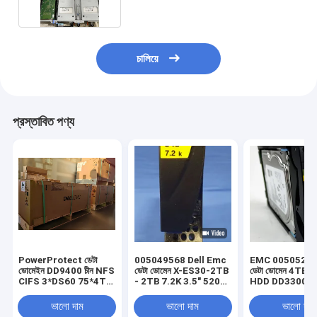
চালিয়ে
প্রস্তাবিত পণ্য
PowerProtect ডেটা
005049568 Dell Emc
EMC 00505208
ডোমেইন DD9400 চীন NFS
ডেটা ডোমেন X-ES30-2TB
ডেটা ডোমেন 4TB 7
CIFS 3*DS60 75*4T
- 2TB 7.2K 3.5" 520
HDD DD3300
105*8T স্টোরেজ EMC
SATA
ভালো দাম
ভালো দাম
ভালো দাম